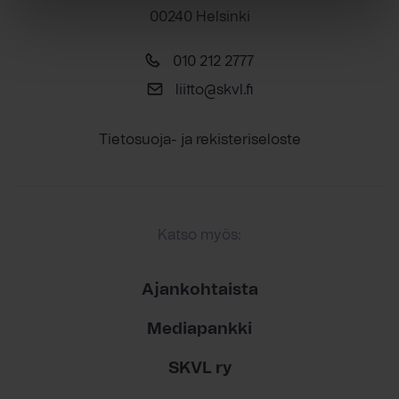
00240 Helsinki
010 212 2777
liitto@skvl.fi
Tietosuoja- ja rekisteriseloste
Katso myös:
Ajankohtaista
Mediapankki
SKVL ry