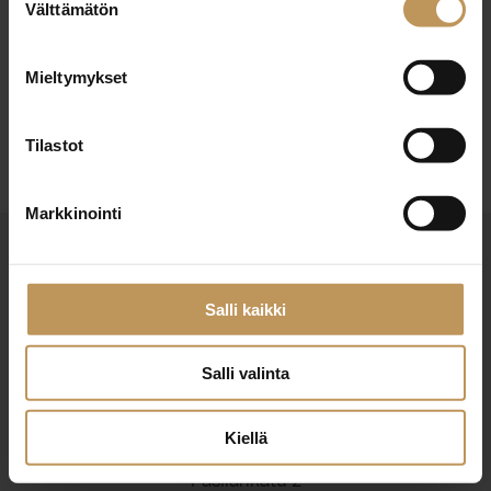
17.10.2025
Välttämätön
valinta
Siru Kääriäinen
Mieltymykset
Lue artikkeli
Tilastot
Markkinointi
Salli kaikki
Salli valinta
Suomen Kiinteistönvälittäjät ry
Finlands Fastighetsmäklare rf
Kiellä
Pasilankatu 2