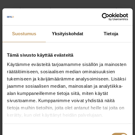
Myyjälle
Ostajalle
Uutiset
Vuokraajalle
Välittäjälle
Yleinen
Suostumus
Yksityiskohdat
Tietoja
Tämä sivusto käyttää evästeitä
Käytämme evästeitä tarjoamamme sisällön ja mainosten
räätälöimiseen, sosiaalisen median ominaisuuksien
tukemiseen ja kävijämäärämme analysoimiseen. Lisäksi
jaamme sosiaalisen median, mainosalan ja analytiikka-
alan kumppaneillemme tietoja siitä, miten käytät
sivustoamme. Kumppanimme voivat yhdistää näitä
tietoja muihin tietoihin, joita olet antanut heille tai joita on
kerätty, kun olet käyttänyt heidän palvelujaan.
Suostumuksen