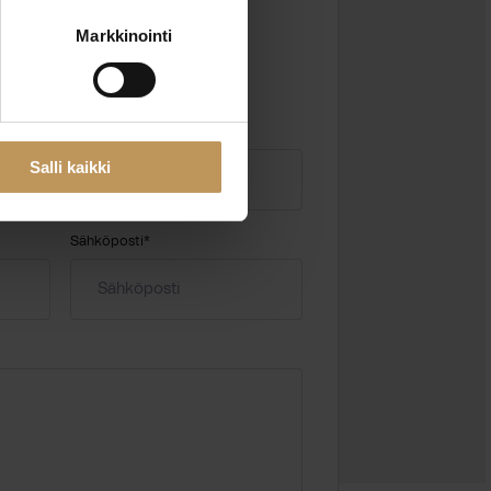
Markkinointi
 kentät
Salli kaikki
Sähköposti
*