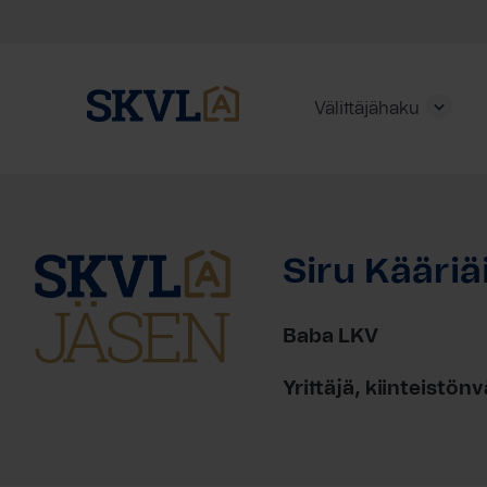
Välittäjähaku
Skip
to
content
Siru Kääriä
HAE
Baba LKV
Yrittäjä, kiinteistönv