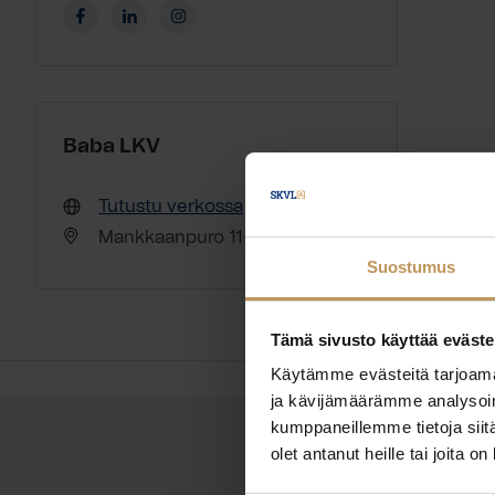
Baba LKV
Tutustu verkossa
Mankkaanpuro 11 D 02180 Espoo
Suostumus
Tämä sivusto käyttää eväste
Käytämme evästeitä tarjoama
ja kävijämäärämme analysoim
kumppaneillemme tietoja siitä
olet antanut heille tai joita o
OTA YHTEYTTÄ