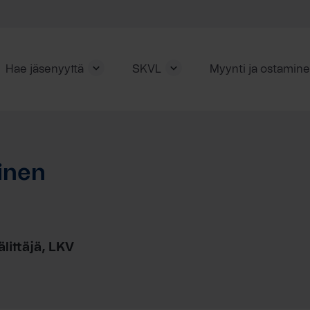
Hae jäsenyyttä
SKVL
Myynti ja ostamin
inen
älittäjä, LKV