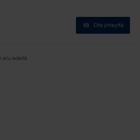
Ota yhteyttä
n etu edellä