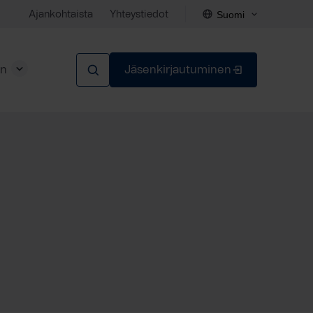
Suomi
Ajankohtaista
Yhteystiedot
en
Jäsenkirjautuminen
Sulje