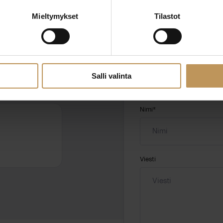
ttaa
Mieltymykset
Tilastot
"
*
" näyttää pakolliset
ssa?
Aihe
Salli valinta
hteyttä
Nimi
*
Viesti