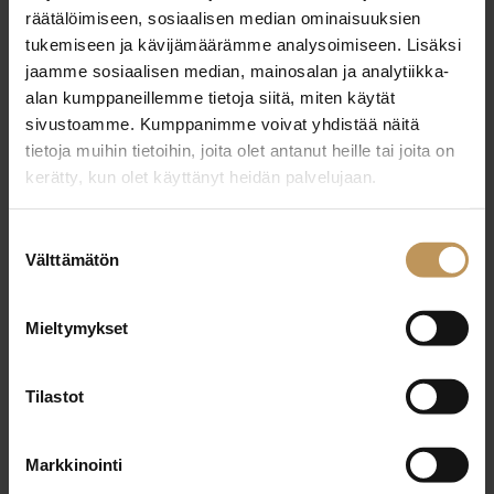
23.8.2024
räätälöimiseen, sosiaalisen median ominaisuuksien
Alex Reyes
tukemiseen ja kävijämäärämme analysoimiseen. Lisäksi
jaamme sosiaalisen median, mainosalan ja analytiikka-
Lue artikkeli
alan kumppaneillemme tietoja siitä, miten käytät
sivustoamme. Kumppanimme voivat yhdistää näitä
tietoja muihin tietoihin, joita olet antanut heille tai joita on
kerätty, kun olet käyttänyt heidän palvelujaan.
Suostumuksen
Välttämätön
valinta
Mieltymykset
Tilastot
Markkinointi