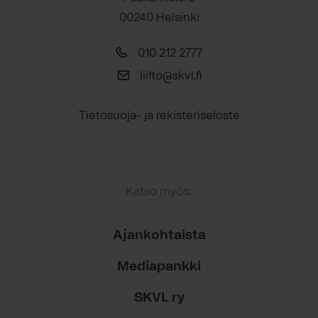
00240 Helsinki
010 212 2777
liitto@skvl.fi
Tietosuoja- ja rekisteriseloste
Katso myös:
Ajankohtaista
Mediapankki
SKVL ry