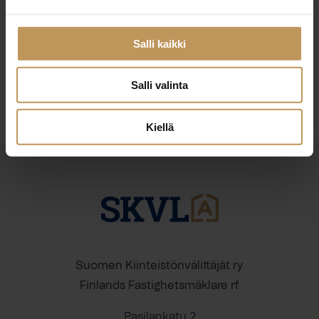
23.8.2024
Miikka Lahtinen
Salli kaikki
Lue artikkeli
Salli valinta
Kiellä
Suomen Kiinteistönvälittäjät ry
Finlands Fastighetsmäklare rf
Pasilankatu 2