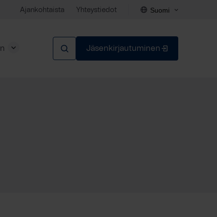
Suomi
Ajankohtaista
Yhteystiedot
en
Jäsenkirjautuminen
Sulje