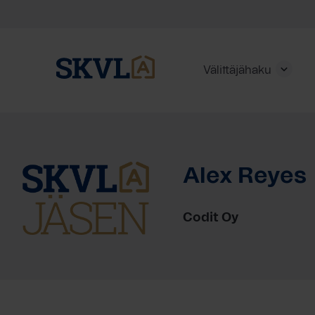
Välittäjähaku
Skip
to
content
Alex Reyes
HAE
Codit Oy