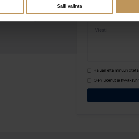
Salli valinta
Viesti
Haluan että minuun oteta
Olen lukenut ja hyväksyn