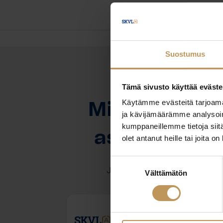
Suostumus
Tämä sivusto käyttää eväste
OTA YHTEYTTÄ
Käytämme evästeitä tarjoama
Miten voin au
ja kävijämäärämme analysoim
kumppaneillemme tietoja siitä
asuntoasioi
olet antanut heille tai joita o
Suostumuksen
Jätä yhteystietosi, niin otan y
Välttämätön
valinta
Alex Reyes