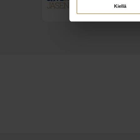
alex.reyes@coditlkv.fi
Kiellä