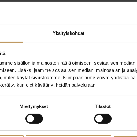
Yksityiskohdat
itä
mme sisällön ja mainosten räätälöimiseen, sosiaalisen median
ttaa
"
*
" näyttää pakolliset
iseen. Lisäksi jaamme sosiaalisen median, mainosalan ja analy
, miten käytät sivustoamme. Kumppanimme voivat yhdistää näitä t
ssa?
n kerätty, kun olet käyttänyt heidän palvelujaan.
Aihe
hteyttä
Mieltymykset
Tilastot
Nimi
*