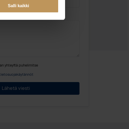
Salli kaikki
an yhteyttä puhelimitse
tietosuojakäytännöt