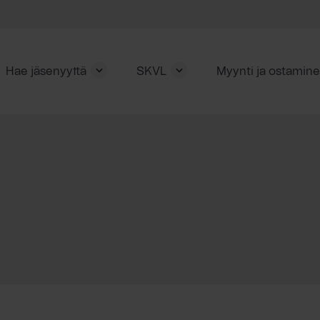
Hae jäsenyyttä
SKVL
Myynti ja ostamin