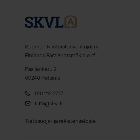
Suomen Kiinteistönvälittäjät ry
Finlands Fastighetsmäklare rf
Pasilankatu 2
00240 Helsinki
010 212 2777
liitto@skvl.fi
Tietosuoja- ja rekisteriseloste