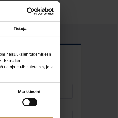
Tietoja
 ominaisuuksien tukemiseen
 kentät
tiikka-alan
ietoja muihin tietoihin, joita
Markkinointi
Sähköposti
*