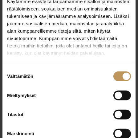
Käytämme evästeitä tarjoamamme sisällön ja mainosten
29.2.2024
räätälöimiseen, sosiaalisen median ominaisuuksien
Nina Lång
tukemiseen ja kävijämäärämme analysoimiseen. Lisäksi
jaamme sosiaalisen median, mainosalan ja analytiikka-
Lue artikkeli
alan kumppaneillemme tietoja siitä, miten käytät
sivustoamme. Kumppanimme voivat yhdistää näitä
tietoja muihin tietoihin, joita olet antanut heille tai joita on
kerätty, kun olet käyttänyt heidän palvelujaan.
Suostumuksen
Välttämätön
valinta
Mieltymykset
Tilastot
Markkinointi