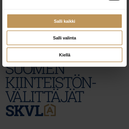
29.2.2024
Vesa Kilpeläinen
Salli kaikki
Lue artikkeli
Salli valinta
Kiellä