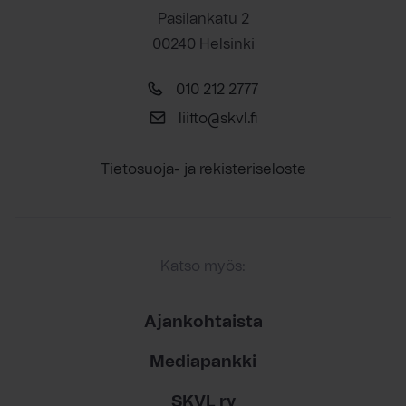
Pasilankatu 2
00240 Helsinki
010 212 2777
liitto@skvl.fi
Tietosuoja- ja rekisteriseloste
Katso myös:
Ajankohtaista
Mediapankki
SKVL ry