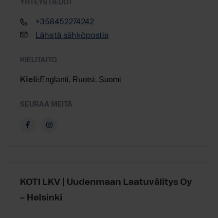
YHTEYSTIEDOT
+358452274242
Lähetä sähköpostia
KIELITAITO
Englanti, Ruotsi, Suomi
Kieli:
SEURAA MEITÄ
KOTI LKV | Uudenmaan Laatuvälitys Oy
– Helsinki