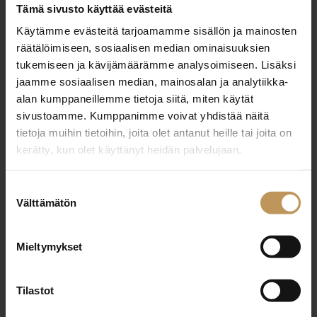
Tämä sivusto käyttää evästeitä
OTA YHTEYTTÄ
Käytämme evästeitä tarjoamamme sisällön ja mainosten
Miten voin auttaa
räätälöimiseen, sosiaalisen median ominaisuuksien
tukemiseen ja kävijämäärämme analysoimiseen. Lisäksi
asuntoasioissa?
jaamme sosiaalisen median, mainosalan ja analytiikka-
alan kumppaneillemme tietoja siitä, miten käytät
Jätä yhteystietosi, niin otan yhteyttä
sivustoamme. Kumppanimme voivat yhdistää näitä
tietoja muihin tietoihin, joita olet antanut heille tai joita on
kerätty, kun olet käyttänyt heidän palvelujaan.
Jani Tiainen
Suostumuksen
+358452274242
Välttämätön
valinta
jani.tiainen@kotilkv.fi
Mieltymykset
Tilastot
"
*
" näyttää pakolliset kentät