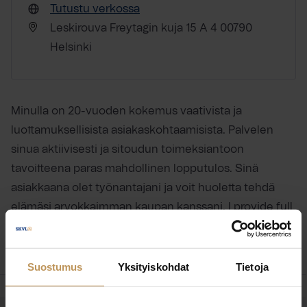
Tutustu verkossa
Leskirouva Freytagin kuja 15 A 4 00790
Helsinki
Minulla on 20-vuoden kokemus vaativista ja
luottamuksellisista asiakaskohtaamisista. Palvelen
sinua aktiivisesti ja sitoudun toimeksiantoon
tavoitteena paras mahdollinen lopputulos. Sinä
asiakkaana olet työnantajani ja voit huoletta tehdä
elämäsi arvokkaimman kaupan kanssani. I provide full
service in English.
Suostumus
Yksityiskohdat
Tietoja