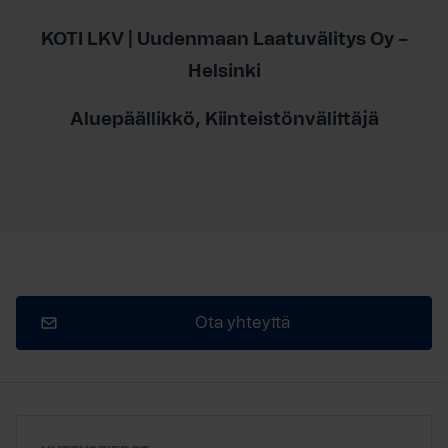
KOTI LKV | Uudenmaan Laatuvälitys Oy –
Helsinki
Aluepäällikkö, Kiinteistönvälittäjä
Ota yhteyttä