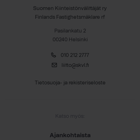
Suomen Kiinteistönvälittäjät ry
Finlands Fastighetsmäklare rf
Pasilankatu 2
00240 Helsinki
010 212 2777
liitto@skvl.fi
Tietosuoja- ja rekisteriseloste
Katso myös:
Ajankohtaista