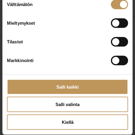
29.2.2024
Välttämätön
valinta
Jaana Siivikko
Mieltymykset
Lue artikkeli
Tilastot
Markkinointi
Salli kaikki
Salli valinta
Kiellä