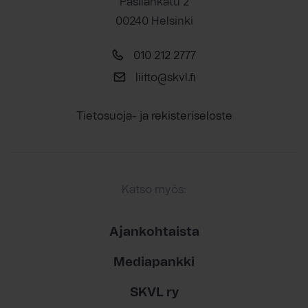
Pasilankatu 2
00240 Helsinki
010 212 2777
liitto@skvl.fi
Tietosuoja- ja rekisteriseloste
Katso myös:
Ajankohtaista
Mediapankki
SKVL ry