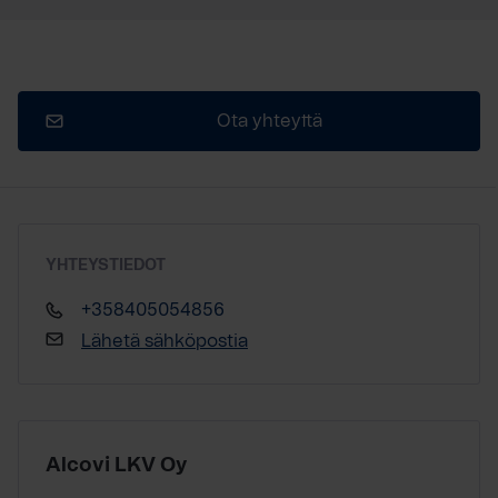
Ota yhteyttä
YHTEYSTIEDOT
+358405054856
Lähetä sähköpostia
Alcovi LKV Oy