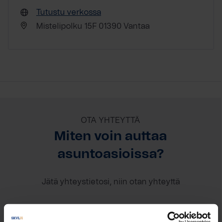
Tutustu verkossa
Mistelipolku 15F 01390 Vantaa
OTA YHTEYTTÄ
Miten voin auttaa
asuntoasioissa?
Jätä yhteystietosi, niin otan yhteyttä
Matias Turpeinen