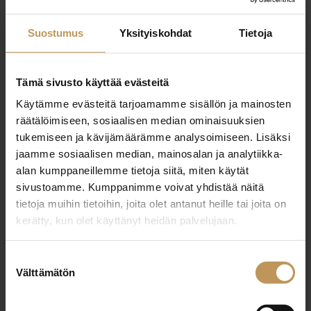
+358405054856
Suostumus
Yksityiskohdat
Tietoja
matias.turpeinen@alcovi.fi
Tämä sivusto käyttää evästeitä
Käytämme evästeitä tarjoamamme sisällön ja mainosten
räätälöimiseen, sosiaalisen median ominaisuuksien
"
*
" näyttää pakolliset kentät
tukemiseen ja kävijämäärämme analysoimiseen. Lisäksi
jaamme sosiaalisen median, mainosalan ja analytiikka-
alan kumppaneillemme tietoja siitä, miten käytät
Aihe
sivustoamme. Kumppanimme voivat yhdistää näitä
tietoja muihin tietoihin, joita olet antanut heille tai joita on
kerätty, kun olet käyttänyt heidän palvelujaan.
Nimi
*
Suostumuksen
Välttämätön
valinta