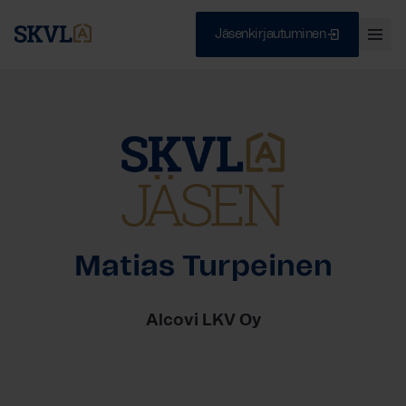
Jäsenkirjautuminen
Ava
val
Skip
Sulje
to
content
HAE
Matias Turpeinen
Alcovi LKV Oy