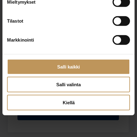
Mieltymykset
Sähköposti
*
Tilastot
Viesti
Markkinointi
Salli kaikki
Salli valinta
Haluan että minuun otetaan yhteyttä puhelimitse
Olen lukenut ja hyväksyn
tietosuojakäytännöt
Kiellä