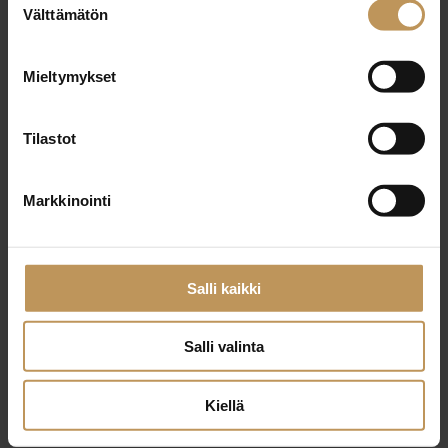
29.2.2024
Välttämätön
valinta
Jaana Peurala
Mieltymykset
Lue artikkeli
Tilastot
Markkinointi
Salli kaikki
Salli valinta
Kiellä