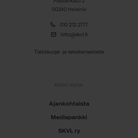
Pasilankatu 2
00240 Helsinki
010 212 2777
liitto@skvl.fi
Tietosuoja- ja rekisteriseloste
Katso myös:
Ajankohtaista
Mediapankki
SKVL ry