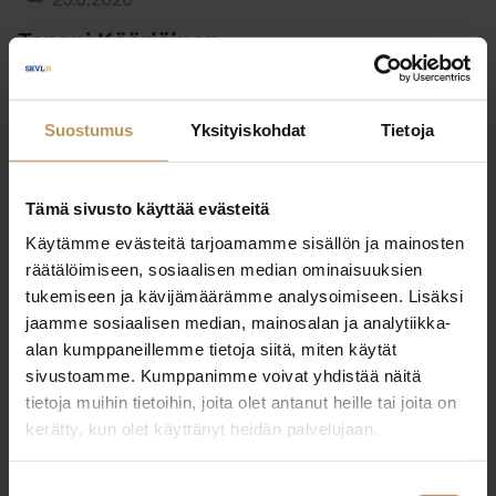
29.6.2026
Tapani Kääriäinen
Lue artikkeli
Suostumus
Yksityiskohdat
Tietoja
Tämä sivusto käyttää evästeitä
Käytämme evästeitä tarjoamamme sisällön ja mainosten
räätälöimiseen, sosiaalisen median ominaisuuksien
tukemiseen ja kävijämäärämme analysoimiseen. Lisäksi
jaamme sosiaalisen median, mainosalan ja analytiikka-
alan kumppaneillemme tietoja siitä, miten käytät
sivustoamme. Kumppanimme voivat yhdistää näitä
tietoja muihin tietoihin, joita olet antanut heille tai joita on
kerätty, kun olet käyttänyt heidän palvelujaan.
Suostumuksen