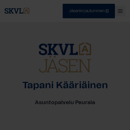
Jäsenkirjautuminen
Ava
val
Skip
Sulje
to
content
HAE
Tapani Kääriäinen
Asuntopalvelu Peurala