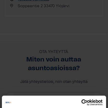
Soppeentie 2 33470 Ylöjärvi
OTA YHTEYTTÄ
Miten voin auttaa
asuntoasioissa?
Jätä yhteystietosi, niin otan yhteyttä
Tapani Kääriäinen