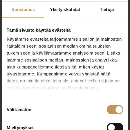
tapani@asuntopalvelupeurala.fi
Suostumus
Yksityiskohdat
Tietoja
Tämä sivusto käyttää evästeitä
Käytämme evästeitä tarjoamamme sisällön ja mainosten
"
*
" näyttää pakolliset kentät
räätälöimiseen, sosiaalisen median ominaisuuksien
tukemiseen ja kävijämäärämme analysoimiseen. Lisäksi
jaamme sosiaalisen median, mainosalan ja analytiikka-
alan kumppaneillemme tietoja siitä, miten käytät
Aihe
sivustoamme. Kumppanimme voivat yhdistää näitä
tietoja muihin tietoihin, joita olet antanut heille tai joita on
kerätty, kun olet käyttänyt heidän palvelujaan.
Nimi
*
Suostumuksen
Välttämätön
valinta
Sähköposti
*
Mieltymykset