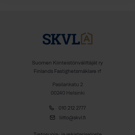
Suomen Kiinteistönvälittäjät ry
Finlands Fastighetsmäklare rf
Pasilankatu 2
00240 Helsinki
010 212 2777
liitto@skvl.fi
Tietosuoja- ja rekisteriseloste