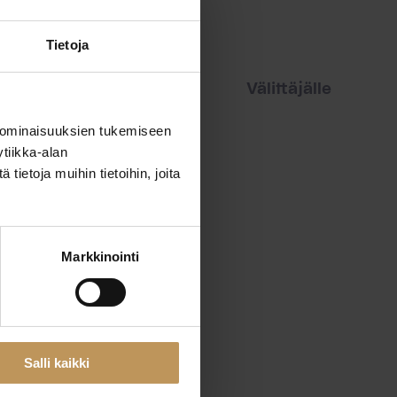
Tietoja
iset
Vuokraajalle
Välittäjälle
 ominaisuuksien tukemiseen
tiikka-alan
ietoja muihin tietoihin, joita
Markkinointi
Salli kaikki