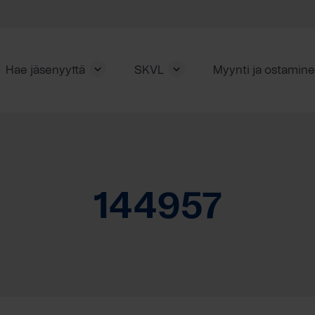
Hae jäsenyyttä
SKVL
Myynti ja ostamin
144957