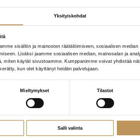
Yksityiskohdat
edotteet
Myyjälle
Ostajalle
Uut
itä
mme sisällön ja mainosten räätälöimiseen, sosiaalisen median
Yleinen
iseen. Lisäksi jaamme sosiaalisen median, mainosalan ja analy
, miten käytät sivustoamme. Kumppanimme voivat yhdistää näitä t
n kerätty, kun olet käyttänyt heidän palvelujaan.
Mieltymykset
Tilastot
Salli valinta