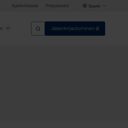
Suomi
Ajankohtaista
Yhteystiedot
en
Jäsenkirjautuminen
Sulje