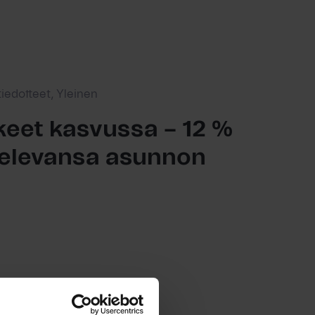
tiedotteet, Yleinen
eet kasvussa – 12 %
ttelevansa asunnon