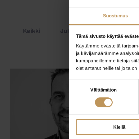
Suostumus
Kaikki
Julkaisut
Lehdistöti
Tämä sivusto käyttää eväste
Käytämme evästeitä tarjoama
ja kävijämäärämme analysoim
kumppaneillemme tietoja siitä
olet antanut heille tai joita o
Suostumuksen
Välttämätön
valinta
Kiellä