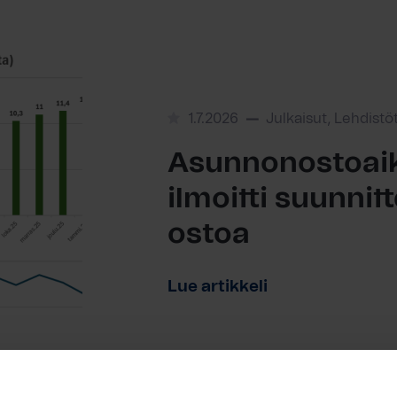
1.7.2026
Julkaisut, Lehdistö
Asunnonostoaik
ilmoitti suunni
ostoa
Lue artikkeli