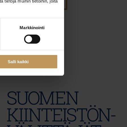
ietoja muihin tietoihin, joita
Markkinointi
29.2.2024
Linda Lavander
Lue artikkeli
Salli kaikki