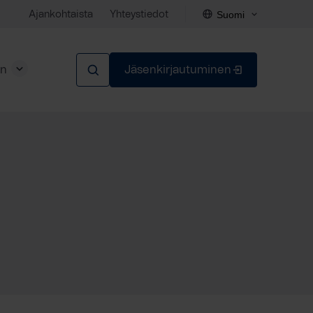
Suomi
Ajankohtaista
Yhteystiedot
en
Jäsenkirjautuminen
Sulje