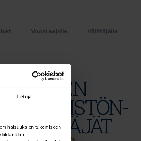
iset
Vuokraajalle
Välittäjälle
Tietoja
 ominaisuuksien tukemiseen
tiikka-alan