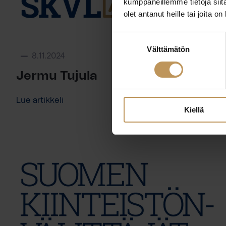
kumppaneillemme tietoja siitä
olet antanut heille tai joita o
Suostumuksen
Välttämätön
valinta
8.11.2024
Jermu Tujula
Lue artikkeli
Kiellä