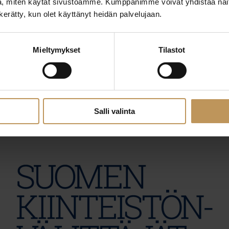
, miten käytät sivustoamme. Kumppanimme voivat yhdistää näitä t
n kerätty, kun olet käyttänyt heidän palvelujaan.
Mieltymykset
Tilastot
29.2.2024
Atte Pyysing
Lue artikkeli
Salli valinta