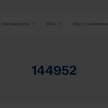
Hae jäsenyyttä
SKVL
Myynti ja ostamin
144952