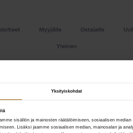
edotteet
Myyjälle
Ostajalle
Uut
Yleinen
Yksityiskohdat
itä
mme sisällön ja mainosten räätälöimiseen, sosiaalisen median
iseen. Lisäksi jaamme sosiaalisen median, mainosalan ja analy