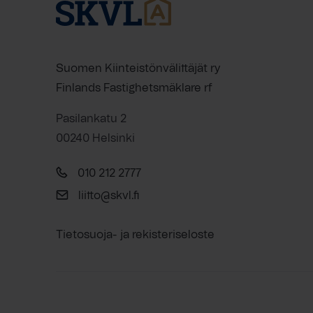
Suomen Kiinteistönvälittäjät ry
Finlands Fastighetsmäklare rf
Pasilankatu 2
00240 Helsinki
010 212 2777
liitto@skvl.fi
Tietosuoja- ja rekisteriseloste