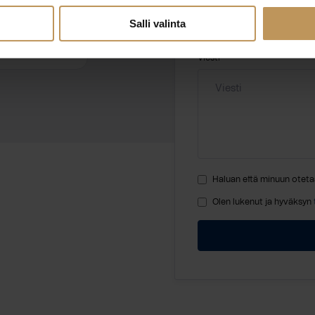
Salli valinta
.fi
Viesti
Haluan että minuun oteta
Olen lukenut ja hyväksyn