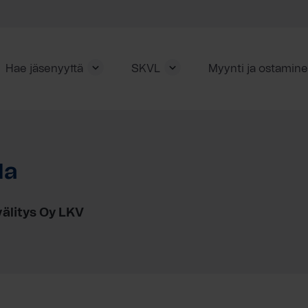
Hae jäsenyyttä
SKVL
Myynti ja ostamin
la
välitys Oy LKV