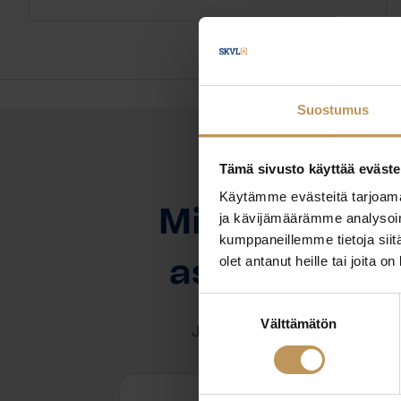
Suostumus
Tämä sivusto käyttää eväste
OTA YHTEYTTÄ
Käytämme evästeitä tarjoama
Miten voin au
ja kävijämäärämme analysoim
kumppaneillemme tietoja siitä
olet antanut heille tai joita o
asuntoasioi
Suostumuksen
Välttämätön
valinta
Jätä yhteystietosi, niin otan y
Jermu Tujula