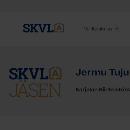
Välittäjähaku
Skip
to
content
Jermu Tuju
HAE
Karjalan Kiinteistön