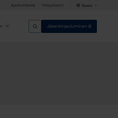
Suomi
Ajankohtaista
Yhteystiedot
en
Jäsenkirjautuminen
Sulje