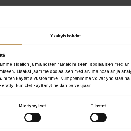
Yksityiskohdat
itä
mme sisällön ja mainosten räätälöimiseen, sosiaalisen median
ttaa
iseen. Lisäksi jaamme sosiaalisen median, mainosalan ja analy
"
*
" näyttää pakolliset
, miten käytät sivustoamme. Kumppanimme voivat yhdistää näitä t
n kerätty, kun olet käyttänyt heidän palvelujaan.
ssa?
Aihe
Mieltymykset
Tilastot
hteyttä
Nimi
*