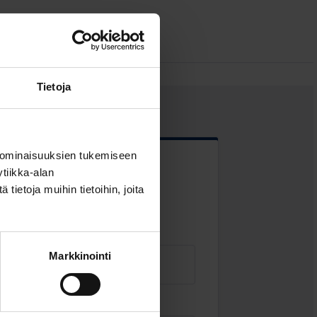
Tietoja
 ominaisuuksien tukemiseen
tiikka-alan
 kentät
ietoja muihin tietoihin, joita
Markkinointi
Sähköposti
*