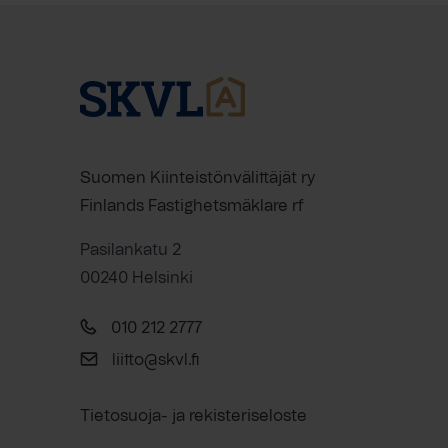
Suomen Kiinteistönvälittäjät ry
Finlands Fastighetsmäklare rf
Pasilankatu 2
00240 Helsinki
010 212 2777
liitto@skvl.fi
Tietosuoja- ja rekisteriseloste