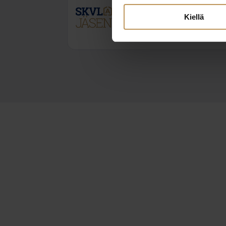
Kiellä
045 1373217
jermu.tujula@karjalanlkv