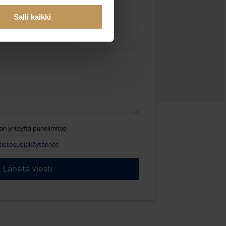
Salli kaikki
an yhteyttä puhelimitse
tietosuojakäytännöt