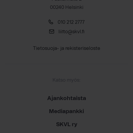
00240 Helsinki
010 212 2777
liitto@skvl.fi
Tietosuoja- ja rekisteriseloste
Katso myös:
Ajankohtaista
Mediapankki
SKVL ry