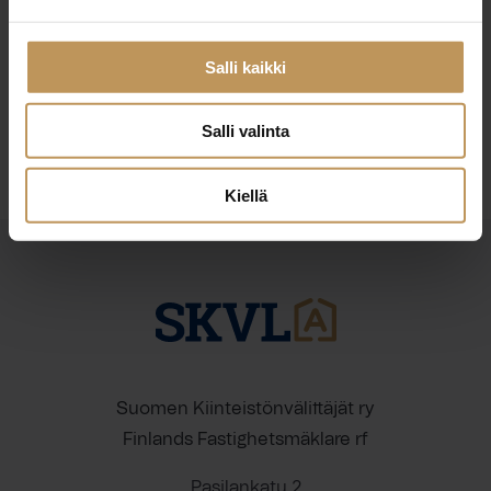
4.2.2025
Kati Kämäräinen
Salli kaikki
Lue artikkeli
Salli valinta
Kiellä
Suomen Kiinteistönvälittäjät ry
Finlands Fastighetsmäklare rf
Pasilankatu 2