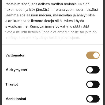
26.9.2025
räätälöimiseen, sosiaalisen median ominaisuuksien
Vilma Hyrkäs
tukemiseen ja kävijämäärämme analysoimiseen. Lisäksi
jaamme sosiaalisen median, mainosalan ja analytiikka-
Lue artikkeli
alan kumppaneillemme tietoja siitä, miten käytät
sivustoamme. Kumppanimme voivat yhdistää näitä
tietoja muihin tietoihin, joita olet antanut heille tai joita on
kerätty, kun olet käyttänyt heidän palvelujaan.
Suostumuksen
Välttämätön
valinta
Mieltymykset
Tilastot
Markkinointi