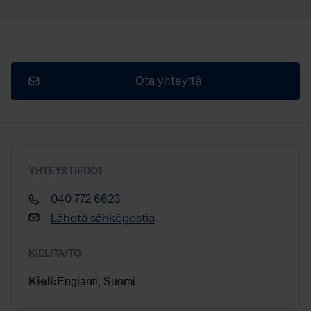
Ota yhteyttä
YHTEYSTIEDOT
040 772 6623
Lähetä sähköpostia
KIELITAITO
Englanti, Suomi
Kieli: