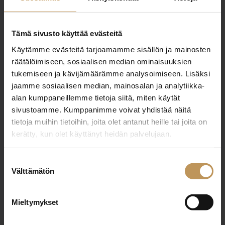
Tämä sivusto käyttää evästeitä
"
*
" näyttää pakolliset kentät
Käytämme evästeitä tarjoamamme sisällön ja mainosten
räätälöimiseen, sosiaalisen median ominaisuuksien
tukemiseen ja kävijämäärämme analysoimiseen. Lisäksi
Aihe
jaamme sosiaalisen median, mainosalan ja analytiikka-
alan kumppaneillemme tietoja siitä, miten käytät
sivustoamme. Kumppanimme voivat yhdistää näitä
tietoja muihin tietoihin, joita olet antanut heille tai joita on
Nimi
*
kerätty, kun olet käyttänyt heidän palvelujaan.
Suostumuksen
Välttämätön
valinta
Sähköposti
*
Mieltymykset