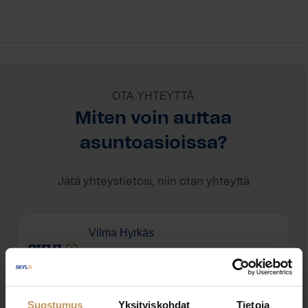
OTA YHTEYTTÄ
Miten voin auttaa
asuntoasioissa?
Jätä yhteystietosi, niin otan yhteyttä
Vilma Hyrkäs
040 772 6623
vilma.hyrkas@roof.fi
Suostumus
Yksityiskohdat
Tietoja