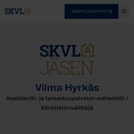
Jäsenkirjautuminen
Ava
val
Skip
Sulje
to
content
HAE
Vilma Hyrkäs
Assistentti- ja tarkastuspalvelun esihenkilö /
Kiinteistönvälittäjä