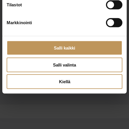
Tilastot
Viesti
Markkinointi
Salli kaikki
Haluan että minuun otetaan yhteyttä puhelimitse
Olen lukenut ja hyväksyn
tietosuojakäytännöt
Salli valinta
Kiellä