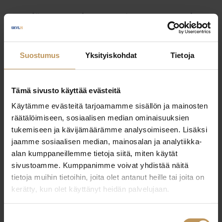
Myyjälle
Ostajalle
Uutiset
Vuokraajalle
Välittäjälle
Yleinen
Suostumus
Yksityiskohdat
Tietoja
Tämä sivusto käyttää evästeitä
Käytämme evästeitä tarjoamamme sisällön ja mainosten
räätälöimiseen, sosiaalisen median ominaisuuksien
tukemiseen ja kävijämäärämme analysoimiseen. Lisäksi
jaamme sosiaalisen median, mainosalan ja analytiikka-
alan kumppaneillemme tietoja siitä, miten käytät
sivustoamme. Kumppanimme voivat yhdistää näitä
tietoja muihin tietoihin, joita olet antanut heille tai joita on
kerätty, kun olet käyttänyt heidän palvelujaan.
Suostumuksen