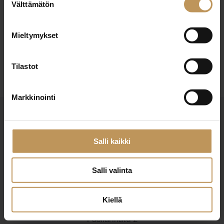
29.2.2024
Välttämätön
valinta
Minna Oksanen
Mieltymykset
Lue artikkeli
Tilastot
Markkinointi
Salli kaikki
Salli valinta
Suomen Kiinteistönvälittäjät ry
Finlands Fastighetsmäklare rf
Kiellä
Pasilankatu 2