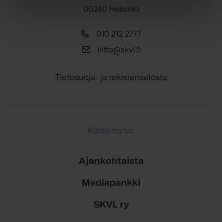
00240 Helsinki
010 212 2777
liitto@skvl.fi
Tietosuoja- ja rekisteriseloste
Katso myös:
Ajankohtaista
Mediapankki
SKVL ry