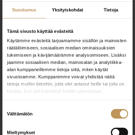
minna.oksanen@sinunkotisilkv.fi
Suostumus
Yksityiskohdat
Tietoja
Tämä sivusto käyttää evästeitä
Käytämme evästeitä tarjoamamme sisällön ja mainosten
"
*
" näyttää pakolliset kentät
räätälöimiseen, sosiaalisen median ominaisuuksien
tukemiseen ja kävijämäärämme analysoimiseen. Lisäksi
jaamme sosiaalisen median, mainosalan ja analytiikka-
alan kumppaneillemme tietoja siitä, miten käytät
Aihe
sivustoamme. Kumppanimme voivat yhdistää näitä
tietoja muihin tietoihin, joita olet antanut heille tai joita on
kerätty, kun olet käyttänyt heidän palvelujaan.
Nimi
*
Suostumuksen
Välttämätön
valinta
Sähköposti
*
Mieltymykset