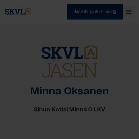
Jäsenkirjautuminen
Ava
val
Skip
Sulje
to
content
HAE
Minna Oksanen
Sinun Kotisi Minna O LKV