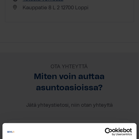
Kauppatie 8 L 2 12700 Loppi
OTA YHTEYTTÄ
Miten voin auttaa
asuntoasioissa?
Jätä yhteystietosi, niin otan yhteyttä
Minna Oksanen