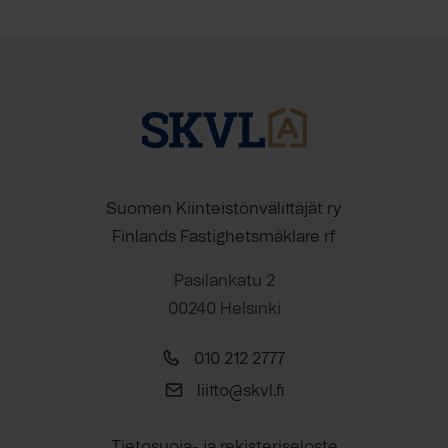
Suomen Kiinteistönvälittäjät ry
Finlands Fastighetsmäklare rf
Pasilankatu 2
00240 Helsinki
010 212 2777
liitto@skvl.fi
Tietosuoja- ja rekisteriseloste