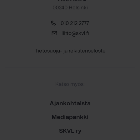
00240 Helsinki
010 212 2777
liitto@skvl.fi
Tietosuoja- ja rekisteriseloste
Katso myös:
Ajankohtaista
Mediapankki
SKVL ry