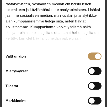
29.2.2024
räätälöimiseen, sosiaalisen median ominaisuuksien
Eero Santanen
tukemiseen ja kävijämäärämme analysoimiseen. Lisäksi
jaamme sosiaalisen median, mainosalan ja analytiikka-
Lue artikkeli
alan kumppaneillemme tietoja siitä, miten käytät
sivustoamme. Kumppanimme voivat yhdistää näitä
tietoja muihin tietoihin, joita olet antanut heille tai joita on
kerätty, kun olet käyttänyt heidän palvelujaan.
Suostumuksen
Välttämätön
valinta
Mieltymykset
Tilastot
Markkinointi