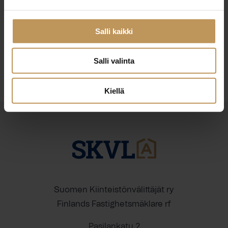
29.2.2024
Harri Keskitalo
Salli kaikki
Lue artikkeli
Salli valinta
Kiellä
Suomen Kiinteistönvälittäjät ry
Finlands Fastighetsmäklare rf
Pasilankatu 2