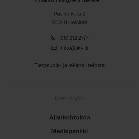
Finlands Fastighetsmäklare rf
Pasilankatu 2
00240 Helsinki
010 212 2777
liitto@skvl.fi
Tietosuoja- ja rekisteriseloste
Katso myös:
Ajankohtaista
Mediapankki