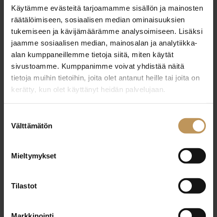
Käytämme evästeitä tarjoamamme sisällön ja mainosten
29.2.2024
räätälöimiseen, sosiaalisen median ominaisuuksien
Kenneth Jansson
tukemiseen ja kävijämäärämme analysoimiseen. Lisäksi
jaamme sosiaalisen median, mainosalan ja analytiikka-
Lue artikkeli
alan kumppaneillemme tietoja siitä, miten käytät
sivustoamme. Kumppanimme voivat yhdistää näitä
tietoja muihin tietoihin, joita olet antanut heille tai joita on
kerätty, kun olet käyttänyt heidän palvelujaan.
Suostumuksen
Välttämätön
valinta
Mieltymykset
Tilastot
Markkinointi