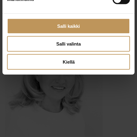
29.2.2024
Tomi Jakama
Salli kaikki
Lue artikkeli
Salli valinta
Kiellä