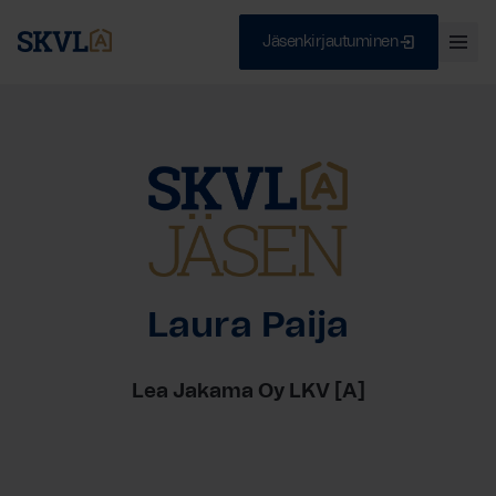
Jäsenkirjautuminen
Ava
val
Skip
Sulje
to
content
HAE
Laura Paija
Lea Jakama Oy LKV [A]