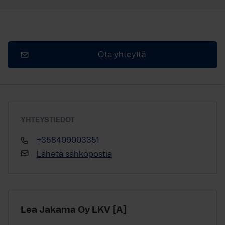
Ota yhteyttä
YHTEYSTIEDOT
+358409003351
Lähetä sähköpostia
Lea Jakama Oy LKV [A]