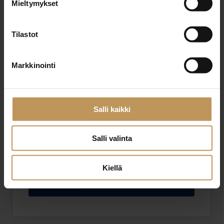
Mieltymykset
Sähköposti
*
Tilastot
Viesti
Markkinointi
Salli kaikki
Salli valinta
Haluan että minuun otetaan yhteyttä puhelimitse
Olen lukenut ja hyväksyn
tietosuojakäytännöt
Kiellä