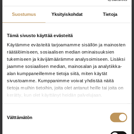
+358409003351
Suostumus
Yksityiskohdat
Tietoja
laura.paija@leajakama.fi
Tämä sivusto käyttää evästeitä
Käytämme evästeitä tarjoamamme sisällön ja mainosten
räätälöimiseen, sosiaalisen median ominaisuuksien
"
*
" näyttää pakolliset kentät
tukemiseen ja kävijämäärämme analysoimiseen. Lisäksi
jaamme sosiaalisen median, mainosalan ja analytiikka-
alan kumppaneillemme tietoja siitä, miten käytät
Aihe
sivustoamme. Kumppanimme voivat yhdistää näitä
tietoja muihin tietoihin, joita olet antanut heille tai joita on
kerätty, kun olet käyttänyt heidän palvelujaan.
Nimi
*
Suostumuksen
Välttämätön
valinta