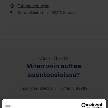
Tutustu verkossa
Suomalaistentie 1 02270 Espoo
OTA YHTEYTTÄ
Miten voin auttaa
asuntoasioissa?
Jätä yhteystietosi, niin otan yhteyttä
Laura Paija