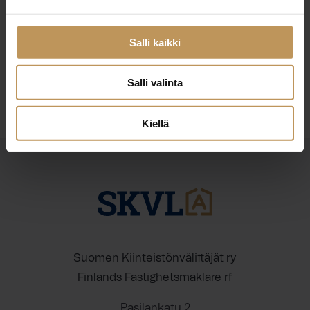
29.2.2024
Niklas Nousiainen
Salli kaikki
Lue artikkeli
Salli valinta
Kiellä
Suomen Kiinteistönvälittäjät ry
Finlands Fastighetsmäklare rf
Pasilankatu 2