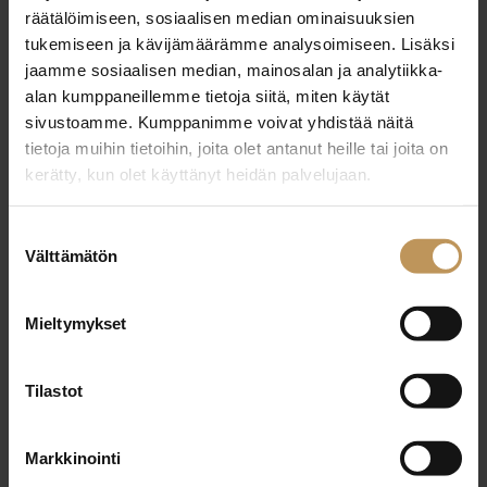
29.2.2024
räätälöimiseen, sosiaalisen median ominaisuuksien
Kristian Sjölund
tukemiseen ja kävijämäärämme analysoimiseen. Lisäksi
jaamme sosiaalisen median, mainosalan ja analytiikka-
Lue artikkeli
alan kumppaneillemme tietoja siitä, miten käytät
sivustoamme. Kumppanimme voivat yhdistää näitä
tietoja muihin tietoihin, joita olet antanut heille tai joita on
kerätty, kun olet käyttänyt heidän palvelujaan.
Suostumuksen
Välttämätön
valinta
Mieltymykset
Tilastot
Markkinointi