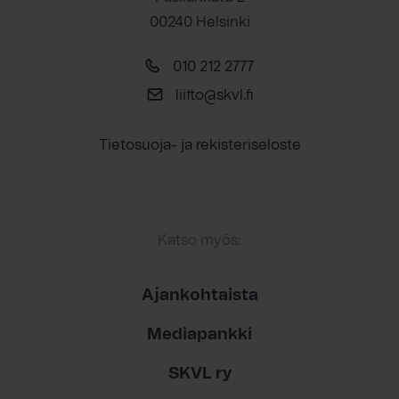
00240 Helsinki
010 212 2777
liitto@skvl.fi
Tietosuoja- ja rekisteriseloste
Katso myös:
Ajankohtaista
Mediapankki
SKVL ry