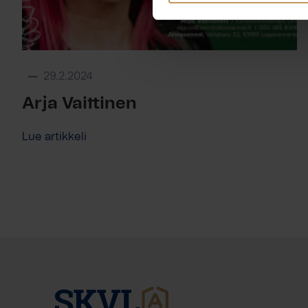
29.2.2024
Arja Vaittinen
Lue artikkeli