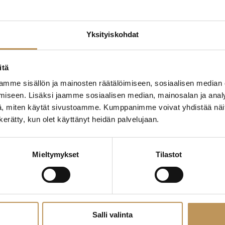
Yksityiskohdat
edotteet
Myyjälle
Ostajalle
Uut
itä
Yleinen
mme sisällön ja mainosten räätälöimiseen, sosiaalisen median
iseen. Lisäksi jaamme sosiaalisen median, mainosalan ja analy
, miten käytät sivustoamme. Kumppanimme voivat yhdistää näitä t
n kerätty, kun olet käyttänyt heidän palvelujaan.
Mieltymykset
Tilastot
Salli valinta