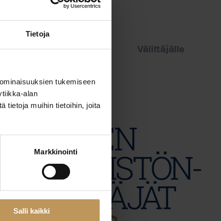
Tietoja
iset
Vuokraajalle
Välittäjälle
 ominaisuuksien tukemiseen
tiikka-alan
ietoja muihin tietoihin, joita
Markkinointi
Salli kaikki