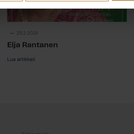
29.2.2024
Eija Rantanen
Lue artikkeli