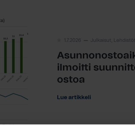
1.7.2026
Julkaisut, Lehdistö
Asunnonostoaik
ilmoitti suunni
ostoa
Lue artikkeli