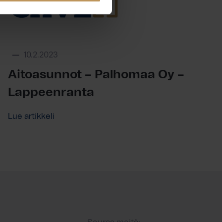
10.2.2023
Aitoasunnot – Palhomaa Oy –
Lappeenranta
Lue artikkeli