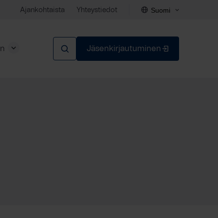
Suomi
Ajankohtaista
Yhteystiedot
en
Jäsenkirjautuminen
Sulje