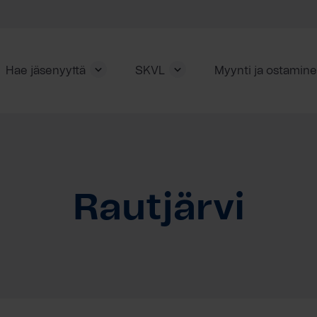
Hae jäsenyyttä
SKVL
Myynti ja ostamin
Rautjärvi