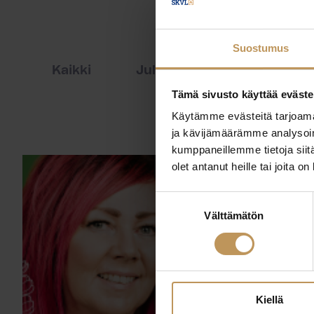
Suostumus
Kaikki
Julkaisut
Lehdistöti
Tämä sivusto käyttää eväste
Käytämme evästeitä tarjoama
ja kävijämäärämme analysoim
kumppaneillemme tietoja siitä
olet antanut heille tai joita o
Suostumuksen
Välttämätön
valinta
Kiellä