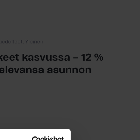
tiedotteet, Yleinen
eet kasvussa – 12 %
ttelevansa asunnon