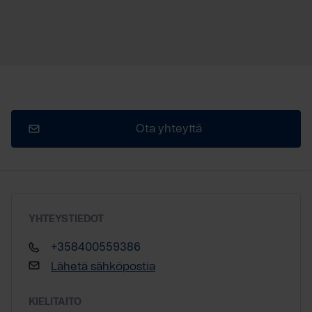
Ota yhteyttä
YHTEYSTIEDOT
+358400559386
Lähetä sähköpostia
KIELITAITO