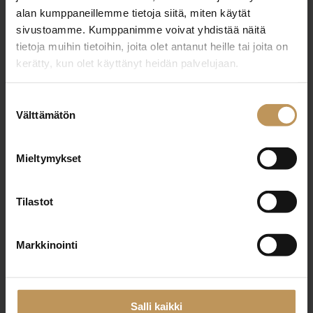
alan kumppaneillemme tietoja siitä, miten käytät
+358400559386
sivustoamme. Kumppanimme voivat yhdistää näitä
eija.rantanen@aitoasunnot.fi
tietoja muihin tietoihin, joita olet antanut heille tai joita on
kerätty, kun olet käyttänyt heidän palvelujaan.
Suostumuksen
Välttämätön
valinta
"
*
" näyttää pakolliset kentät
Mieltymykset
Aihe
Tilastot
Markkinointi
Nimi
*
Salli kaikki