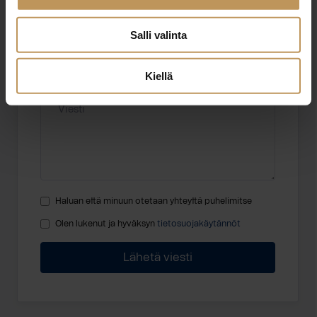
Sähköposti
*
Salli valinta
Kiellä
Viesti
Haluan että minuun otetaan yhteyttä puhelimitse
Olen lukenut ja hyväksyn
tietosuojakäytännöt