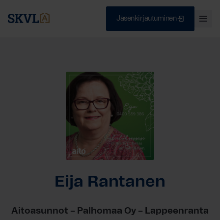
Jäsenkirjautuminen
Ava
val
Skip
Sulje
to
content
HAE
Eija Rantanen
Aitoasunnot – Palhomaa Oy – Lappeenranta