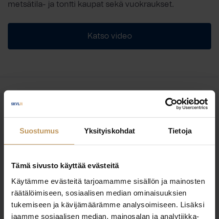
metsätila- ja tontti kaupat sekä vuokraukset.
Katso video
OTA YHTEYTTÄ
Miten voin auttaa
Suostumus
Yksityiskohdat
Tietoja
asuntoasioissa?
Tämä sivusto käyttää evästeitä
Jätä yhteystietosi, niin otan yhteyttä
Käytämme evästeitä tarjoamamme sisällön ja mainosten
räätälöimiseen, sosiaalisen median ominaisuuksien
tukemiseen ja kävijämäärämme analysoimiseen. Lisäksi
Eija Rantanen
jaamme sosiaalisen median, mainosalan ja analytiikka-