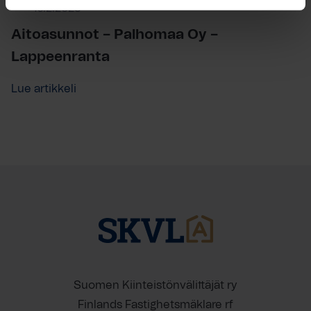
10.2.2023
Aitoasunnot – Palhomaa Oy –
Lappeenranta
Lue artikkeli
Suomen Kiinteistönvälittäjät ry
Finlands Fastighetsmäklare rf