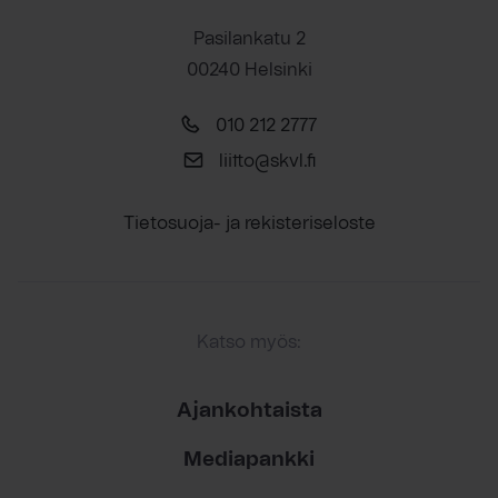
Pasilankatu 2
00240 Helsinki
010 212 2777
liitto@skvl.fi
Tietosuoja- ja rekisteriseloste
Katso myös:
Ajankohtaista
Mediapankki