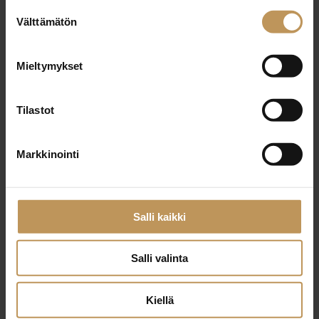
29.2.2024
Suostumuksen
Välttämätön
valinta
Eija Rantanen
Lue artikkeli
Mieltymykset
Tilastot
Markkinointi
Salli kaikki
Salli valinta
Kiellä