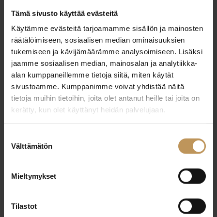
28.12.2022
Tämä sivusto käyttää evästeitä
K-P:n MM Oy LKV [A]
Käytämme evästeitä tarjoamamme sisällön ja mainosten
räätälöimiseen, sosiaalisen median ominaisuuksien
Lue artikkeli
tukemiseen ja kävijämäärämme analysoimiseen. Lisäksi
jaamme sosiaalisen median, mainosalan ja analytiikka-
alan kumppaneillemme tietoja siitä, miten käytät
sivustoamme. Kumppanimme voivat yhdistää näitä
tietoja muihin tietoihin, joita olet antanut heille tai joita on
kerätty, kun olet käyttänyt heidän palvelujaan.
Suostumuksen
Välttämätön
valinta
Mieltymykset
Tilastot