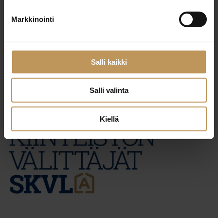
28.12.2022
Markkinointi
Kotigalleria LKV
Lue artikkeli
Salli kaikki
Salli valinta
Kiellä