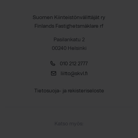
Suomen Kiinteistönvälittäjät ry
Finlands Fastighetsmäklare rf
Pasilankatu 2
00240 Helsinki
010 212 2777
liitto@skvl.fi
Tietosuoja- ja rekisteriseloste
Katso myös: