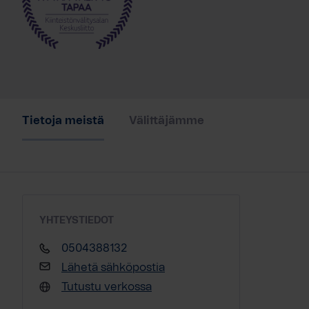
Tietoja meistä
Välittäjämme
YHTEYSTIEDOT
0504388132
Lähetä sähköpostia
Tutustu verkossa