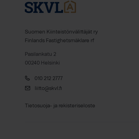
Suomen Kiinteistönvälittäjät ry
Finlands Fastighetsmäklare rf
Pasilankatu 2
00240 Helsinki
010 212 2777
liitto@skvl.fi
Tietosuoja- ja rekisteriseloste