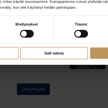
, miten käytät sivustoamme. Kumppanimme voivat yhdistää näitä t
Ota yhteyttä
n kerätty, kun olet käyttänyt heidän palvelujaan.
Mieltymykset
Tilastot
Salli valinta
kuvaaja
välittäjä
Ota yhteyttä