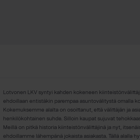
Lotvonen LKV syntyi kahden kokeneen kiinteistönvälittäj
ehdoillaan entistäkin parempaa asuntovälitystä omalla ko
Kokemuksemme alalta on osoittanut, että välittäjän ja asiak
henkilökohtainen suhde. Silloin kaupat sujuvat tehokkaast
Meillä on pitkä historia kiinteistönvälittäjinä ja nyt, its
ehdoillamme lähempänä jokaista asiakasta. Tällä alalla h