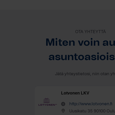
OTA YHTEYTTÄ
Miten voin au
asuntoasioi
Jätä yhteystietosi, niin otan y
Lotvonen LKV
http://www.lotvonen.fi
Uusikatu 35 90100 Oul