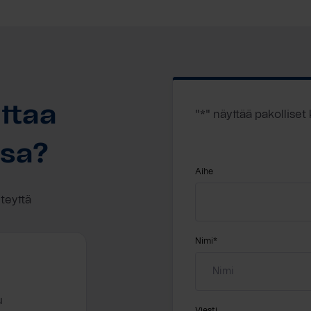
ttaa
"
*
" näyttää pakolliset
ssa?
Aihe
hteyttä
Nimi
*
u
Viesti