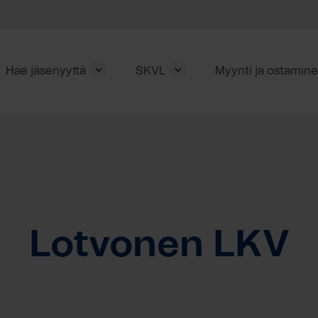
Hae jäsenyyttä
SKVL
Myynti ja ostamin
Lotvonen LKV