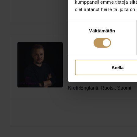
kumppaneillemme tietoja siitä
olet antanut heille tai joita o
Suostumuksen
Välttämätön
valinta
Vesa Leino
Lotvonen LKV
Kiellä
Markkinointipäällikkö, valo
Laillistettu kiinteistön
Koulutus:
Englanti, Ruotsi, Suomi
Kieli: