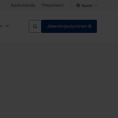
Suomi
Ajankohtaista
Yhteystiedot
en
Jäsenkirjautuminen
Sulje