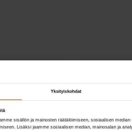
Yksityiskohdat
välittäjä, Laillistettu
itä
mme sisällön ja mainosten räätälöimiseen, sosiaalisen median
iseen. Lisäksi jaamme sosiaalisen median, mainosalan ja analy