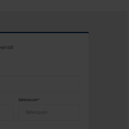
 kentät
Sähköposti
*