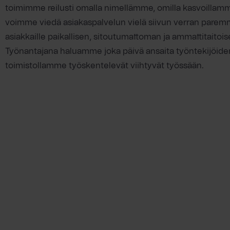
toimimme reilusti omalla nimellämme, omilla kasvoillamm
voimme viedä asiakaspalvelun vielä siivun verran paremm
asiakkaille paikallisen, sitoutumattoman ja ammattitaitoise
Työnantajana haluamme joka päivä ansaita työntekijöid
toimistollamme työskentelevät viihtyvät työssään.