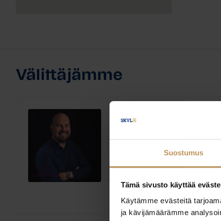
Välittäjämme
Kimmo Lotvonen
Lotvonen LKV
Suostumus
Kiinteistönvälittäjä LKV
Laillistettu kiinteistön
Koulutus:
vuokrahuoneiston välittäjä
Tämä sivusto käyttää eväste
Englanti, Ruotsi, Suomi
Kieli:
Käytämme evästeitä tarjoama
ja kävijämäärämme analysoim