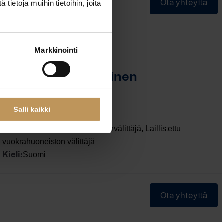
Ota yhteyttä
ietoja muihin tietoihin, joita
Markkinointi
Veli-Matti Lappalainen
Lotvonen LKV
Salli kaikki
Kiinteistönvälittäjä LKV
Laillistettu kiinteistönvälittäjä, Laillistettu
Koulutus:
vuokrahuoneiston välittäjä
Suomi
Kieli:
Ota yhteyttä