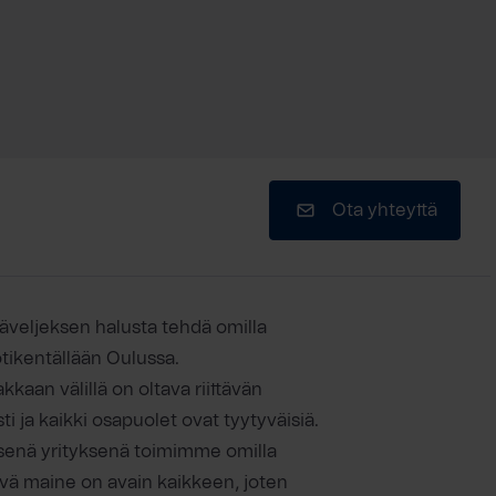
Ota yhteyttä
äveljeksen halusta tehdä omilla
tikentällään Oulussa.
kaan välillä on oltava riittävän
i ja kaikki osapuolet ovat tyytyväisiä.
enäisenä yrityksenä toimimme omilla
yvä maine on avain kaikkeen, joten