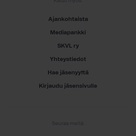
Katso myös:
Ajankohtaista
Mediapankki
SKVL ry
Yhteystiedot
Hae jäsenyyttä
Kirjaudu jäsensivulle
Seuraa meitä: