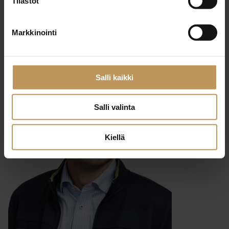
Tilastot
29.2.2024
Markkinointi
Harri Peerla
Lue artikkeli
Salli kaikki
Salli valinta
Kiellä