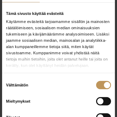
29.2.2024
Tämä sivusto käyttää evästeitä
Manu Purola
Käytämme evästeitä tarjoamamme sisällön ja mainosten
räätälöimiseen, sosiaalisen median ominaisuuksien
Lue artikkeli
tukemiseen ja kävijämäärämme analysoimiseen. Lisäksi
jaamme sosiaalisen median, mainosalan ja analytiikka-
alan kumppaneillemme tietoja siitä, miten käytät
sivustoamme. Kumppanimme voivat yhdistää näitä
tietoja muihin tietoihin, joita olet antanut heille tai joita on
kerätty, kun olet käyttänyt heidän palvelujaan.
Suostumuksen
Välttämätön
valinta
Mieltymykset