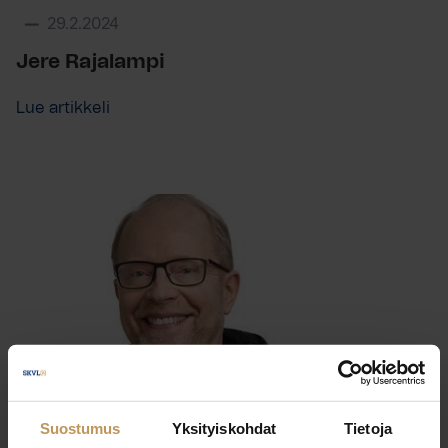
29.2.2024
Jere Rajalampi
Lue artikkeli
Suostumus
Yksityiskohdat
Tietoja