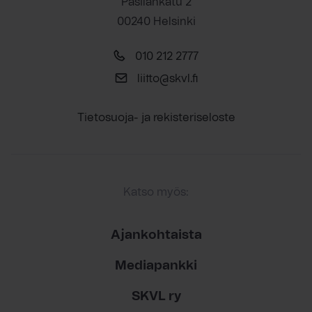
Pasilankatu 2
00240 Helsinki
010 212 2777
liitto@skvl.fi
Tietosuoja- ja rekisteriseloste
Katso myös:
Ajankohtaista
Mediapankki
SKVL ry