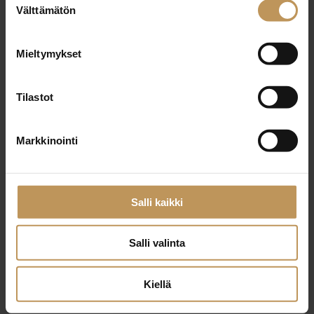
29.2.2024
Välttämätön
valinta
Jaana Luoma
Mieltymykset
Lue artikkeli
Tilastot
Markkinointi
Salli kaikki
Salli valinta
Kiellä