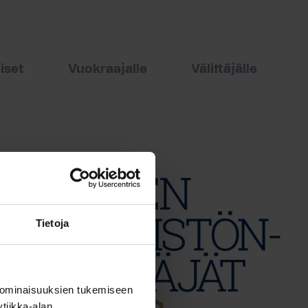
iset
Vuokraajalle
Välittäjälle
Tietoja
 ominaisuuksien tukemiseen
tiikka-alan