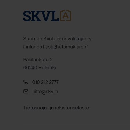
Suomen Kiinteistönvälittäjät ry
Finlands Fastighetsmäklare rf
Pasilankatu 2
00240 Helsinki
010 212 2777
liitto@skvl.fi
Tietosuoja- ja rekisteriseloste