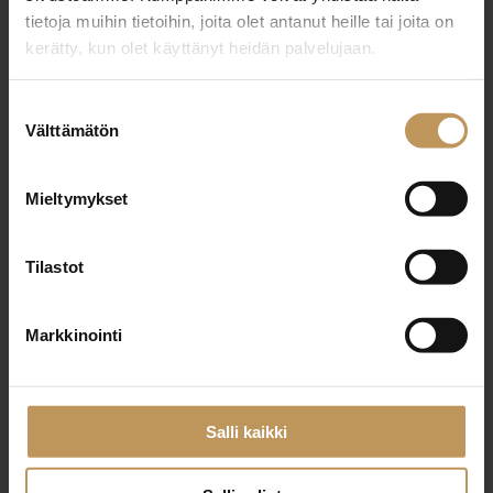
tietoja muihin tietoihin, joita olet antanut heille tai joita on
kerätty, kun olet käyttänyt heidän palvelujaan.
"
*
" näyttää pakolliset kentät
Suostumuksen
Välttämätön
valinta
Aihe
Mieltymykset
Tilastot
Nimi
*
Markkinointi
Sähköposti
*
Salli kaikki