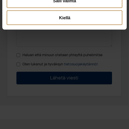
Salli valinta
Viesti
Kiellä
Haluan että minuun otetaan yhteyttä puhelimitse
Olen lukenut ja hyväksyn
tietosuojakäytännöt