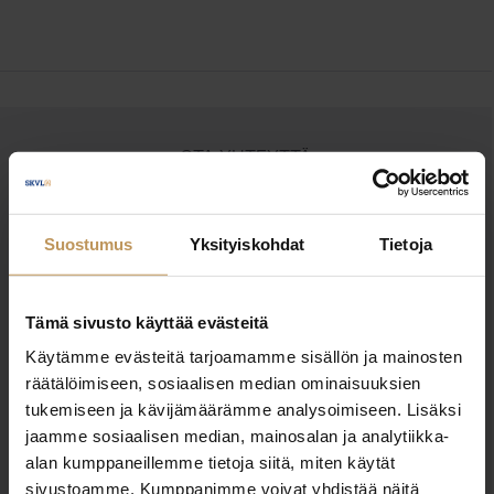
OTA YHTEYTTÄ
Miten voin auttaa
asuntoasioissa?
Suostumus
Yksityiskohdat
Tietoja
Jätä yhteystietosi, niin otan yhteyttä
Tämä sivusto käyttää evästeitä
Käytämme evästeitä tarjoamamme sisällön ja mainosten
Marketta Lehtonen
räätälöimiseen, sosiaalisen median ominaisuuksien
tukemiseen ja kävijämäärämme analysoimiseen. Lisäksi
+358505887832
jaamme sosiaalisen median, mainosalan ja analytiikka-
marketta.lehtonen@vip-asunnot.fi
alan kumppaneillemme tietoja siitä, miten käytät
sivustoamme. Kumppanimme voivat yhdistää näitä