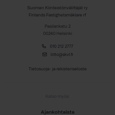
Suomen Kiinteistönvälittäjät ry
Finlands Fastighetsmäklare rf
Pasilankatu 2
00240 Helsinki
010 212 2777
liitto@skvl.fi
Tietosuoja- ja rekisteriseloste
Katso myös:
Ajankohtaista