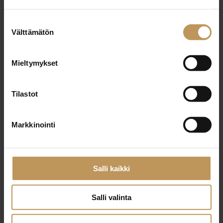
29.2.2024
Suostumuksen
Jaana Luoma
Välttämätön
valinta
Lue artikkeli
Mieltymykset
Tilastot
Markkinointi
Salli kaikki
Salli valinta