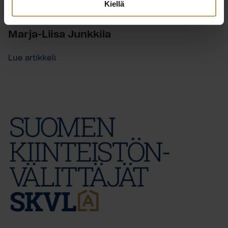
Kiellä
29.2.2024
Marja-Liisa Junkkila
Lue artikkeli