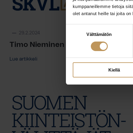
kumppaneillemme tietoja siitä
olet antanut heille tai joita o
Suostumuksen
29.2.2024
Välttämätön
valinta
Timo Nieminen
Lue artikkeli
Kiellä