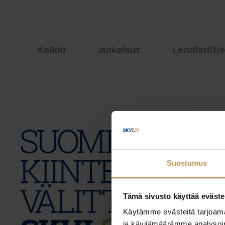
Kaikki
Julkaisut
Lehdistöti
Suostumus
Tämä sivusto käyttää eväste
Käytämme evästeitä tarjoama
ja kävijämäärämme analysoim