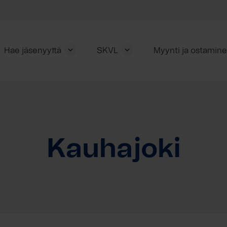
Hae jäsenyyttä
SKVL
Myynti ja ostamin
Kauhajoki