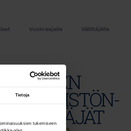
iset
Vuokraajalle
Välittäjälle
Tietoja
 ominaisuuksien tukemiseen
tiikka-alan