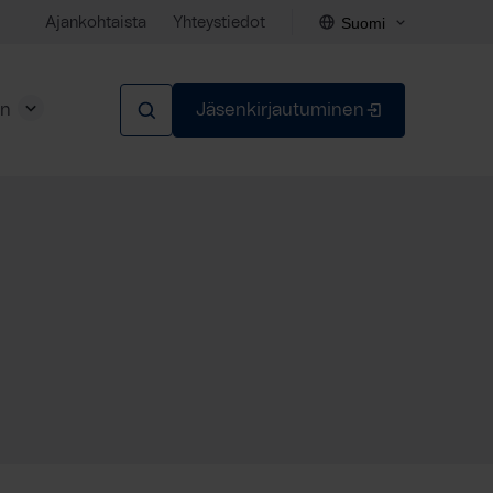
Suomi
Ajankohtaista
Yhteystiedot
en
Jäsenkirjautuminen
Sulje