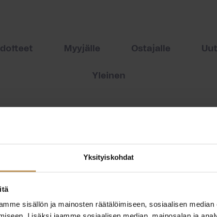
edotteet
Myyjälle
Ostajalle
Uut
Yleinen
Yksityiskohdat
itä
mme sisällön ja mainosten räätälöimiseen, sosiaalisen median
iseen. Lisäksi jaamme sosiaalisen median, mainosalan ja analy