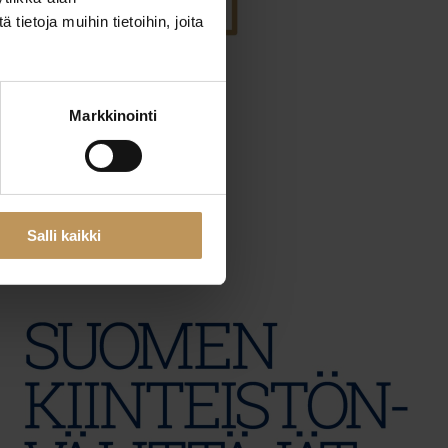
ietoja muihin tietoihin, joita
29.2.2024
Markkinointi
Sirpa Kielinen
Lue artikkeli
Salli kaikki