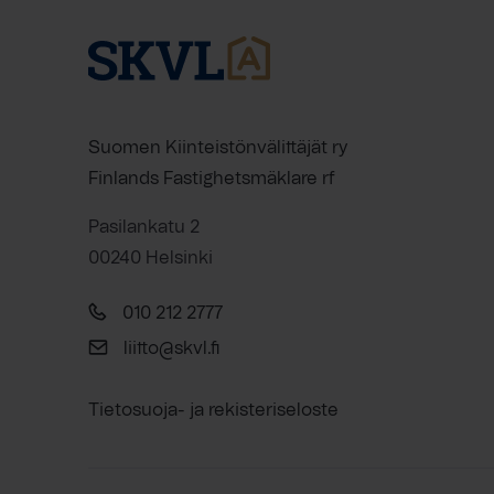
Suomen Kiinteistönvälittäjät ry
Finlands Fastighetsmäklare rf
Pasilankatu 2
00240 Helsinki
010 212 2777
liitto@skvl.fi
Tietosuoja- ja rekisteriseloste