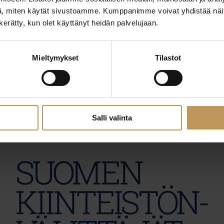
, miten käytät sivustoamme. Kumppanimme voivat yhdistää näitä t
n kerätty, kun olet käyttänyt heidän palvelujaan.
29.2.2024
Mieltymykset
Tilastot
Taina Lifflander
Lue artikkeli
Salli valinta