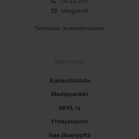
010 212 2777
liitto@skvl.fi
Tietosuoja- ja rekisteriseloste
Katso myös:
Ajankohtaista
Mediapankki
SKVL ry
Yhteystiedot
Hae jäsenyyttä