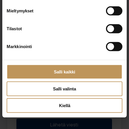
Mieltymykset
Sähköposti
*
Tilastot
Markkinointi
Viesti
Salli kaikki
Salli valinta
Haluan että minuun otetaan yhteyttä puhelimitse
Kiellä
Olen lukenut ja hyväksyn
tietosuojakäytännöt