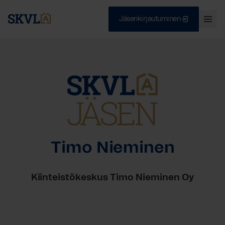
Jäsenkirjautuminen
Ava
val
Skip
Sulje
to
content
HAE
Timo Nieminen
Kiinteistökeskus Timo Nieminen Oy