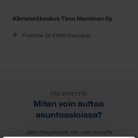
Kiinteistökeskus Timo Nieminen Oy
Puistotie 36 61800 Kauhajoki
OTA YHTEYTTÄ
Miten voin auttaa
asuntoasioissa?
Jätä yhteystietosi, niin otan yhteyttä