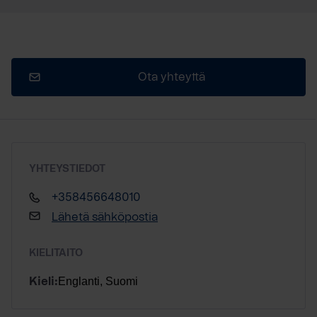
Ota yhteyttä
YHTEYSTIEDOT
+358456648010
Lähetä sähköpostia
KIELITAITO
Englanti, Suomi
Kieli: