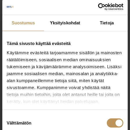
Timo Nieminen
Suostumus
Yksityiskohdat
Tietoja
+358456648010
timo.nieminen@kymppivalitys.fi
Tämä sivusto käyttää evästeitä
Käytämme evästeitä tarjoamamme sisällön ja mainosten
räätälöimiseen, sosiaalisen median ominaisuuksien
tukemiseen ja kävijämäärämme analysoimiseen. Lisäksi
"
*
" näyttää pakolliset kentät
jaamme sosiaalisen median, mainosalan ja analytiikka-
alan kumppaneillemme tietoja siitä, miten käytät
sivustoamme. Kumppanimme voivat yhdistää näitä
tietoja muihin tietoihin, joita olet antanut heille tai joita on
Aihe
kerätty, kun olet käyttänyt heidän palvelujaan.
Suostumuksen
Välttämätön
valinta
Nimi
*