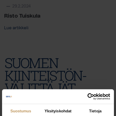
29.2.2024
Risto Tuiskula
Lue artikkeli
Suostumus
Yksityiskohdat
Tietoja