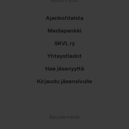
Katso myös:
Ajankohtaista
Mediapankki
SKVL ry
Yhteystiedot
Hae jäsenyyttä
Kirjaudu jäsensivulle
Seuraa meitä: