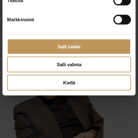
Tilastot
29.2.2024
Markkinointi
Heli Salonen
Lue artikkeli
Salli kaikki
Salli valinta
Kiellä