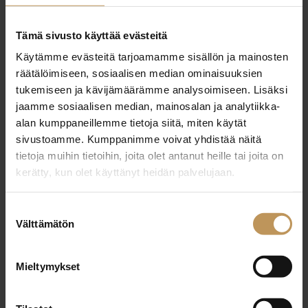
29.2.2024
Tämä sivusto käyttää evästeitä
Janne Selin
Käytämme evästeitä tarjoamamme sisällön ja mainosten
räätälöimiseen, sosiaalisen median ominaisuuksien
Lue artikkeli
tukemiseen ja kävijämäärämme analysoimiseen. Lisäksi
jaamme sosiaalisen median, mainosalan ja analytiikka-
alan kumppaneillemme tietoja siitä, miten käytät
sivustoamme. Kumppanimme voivat yhdistää näitä
tietoja muihin tietoihin, joita olet antanut heille tai joita on
kerätty, kun olet käyttänyt heidän palvelujaan.
Suostumuksen
Välttämätön
valinta
Mieltymykset