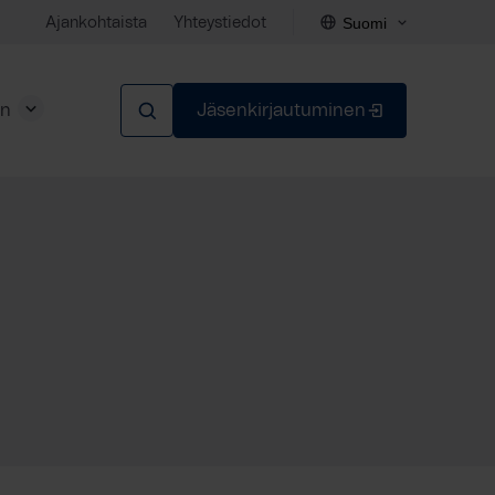
Suomi
Ajankohtaista
Yhteystiedot
en
Jäsenkirjautuminen
Sulje