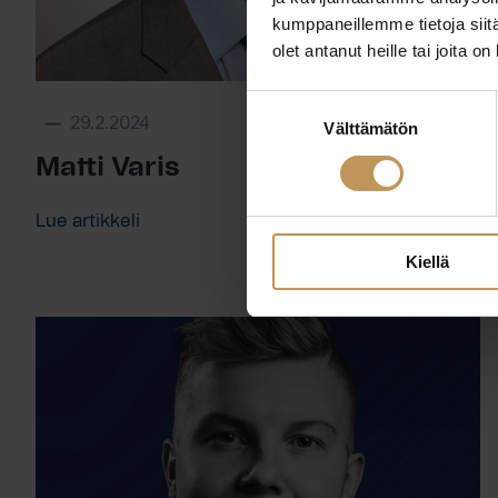
kumppaneillemme tietoja siitä
olet antanut heille tai joita o
Suostumuksen
29.2.2024
Välttämätön
valinta
Matti Varis
Lue artikkeli
Kiellä