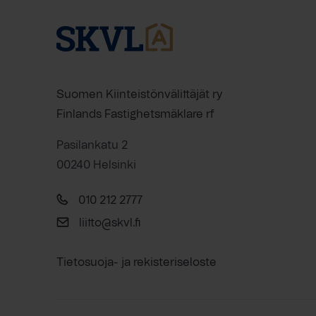
Suomen Kiinteistönvälittäjät ry
Finlands Fastighetsmäklare rf
Pasilankatu 2
00240 Helsinki
010 212 2777
liitto@skvl.fi
Tietosuoja- ja rekisteriseloste