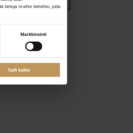
ietoja muihin tietoihin, joita
29.2.2024
Markkinointi
toimisto
Lue artikkeli
Salli kaikki