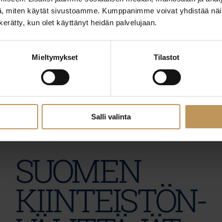
, miten käytät sivustoamme. Kumppanimme voivat yhdistää näitä t
n kerätty, kun olet käyttänyt heidän palvelujaan.
29.2.2024
Mieltymykset
Tilastot
Viljami Varis
Lue artikkeli
Salli valinta