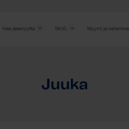
Hae jäsenyyttä
SKVL
Myynti ja ostamin
Juuka