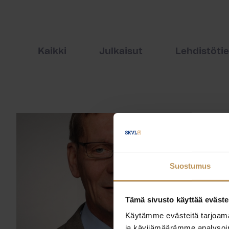
Kaikki
Julkaisut
Lehdistöti
Suostumus
Tämä sivusto käyttää eväste
Käytämme evästeitä tarjoama
ja kävijämäärämme analysoim