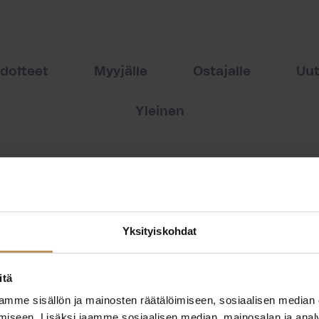
edotteet
Myyjälle
Ostajalle
Uut
Yleinen
Yksityiskohdat
itä
mme sisällön ja mainosten räätälöimiseen, sosiaalisen median
iseen. Lisäksi jaamme sosiaalisen median, mainosalan ja analy