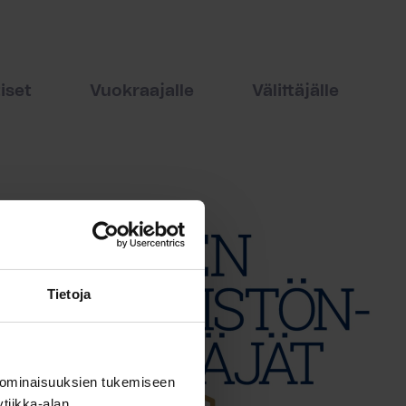
iset
Vuokraajalle
Välittäjälle
Tietoja
 ominaisuuksien tukemiseen
tiikka-alan