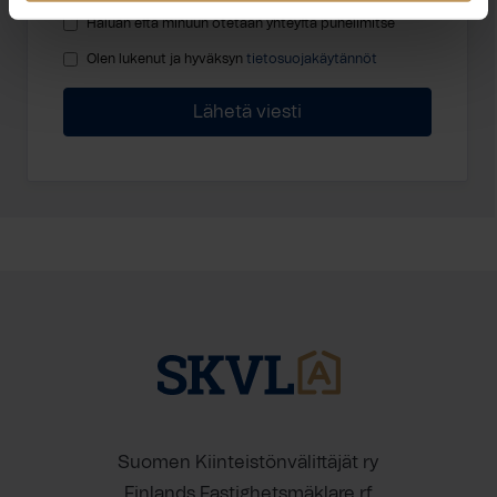
Haluan että minuun otetaan yhteyttä puhelimitse
Olen lukenut ja hyväksyn
tietosuojakäytännöt
Suomen Kiinteistönvälittäjät ry
Finlands Fastighetsmäklare rf