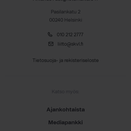
Pasilankatu 2
00240 Helsinki
010 212 2777
liitto@skvl.fi
Tietosuoja- ja rekisteriseloste
Katso myös:
Ajankohtaista
Mediapankki