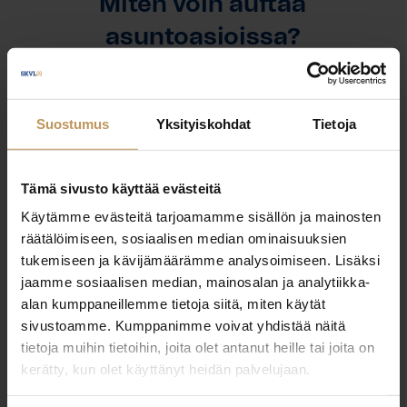
Miten voin auttaa
asuntoasioissa?
Jätä yhteystietosi, niin otan yhteyttä
Suostumus
Yksityiskohdat
Tietoja
Matti Varis
Tämä sivusto käyttää evästeitä
+358500177177
Käytämme evästeitä tarjoamamme sisällön ja mainosten
matti.varis@asuntovaris.fi
räätälöimiseen, sosiaalisen median ominaisuuksien
tukemiseen ja kävijämäärämme analysoimiseen. Lisäksi
jaamme sosiaalisen median, mainosalan ja analytiikka-
alan kumppaneillemme tietoja siitä, miten käytät
sivustoamme. Kumppanimme voivat yhdistää näitä
"
*
" näyttää pakolliset kentät
tietoja muihin tietoihin, joita olet antanut heille tai joita on
kerätty, kun olet käyttänyt heidän palvelujaan.
Aihe