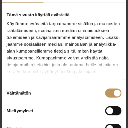
29.2.2024
Tämä sivusto käyttää evästeitä
Jaana Luoma
Käytämme evästeitä tarjoamamme sisällön ja mainosten
räätälöimiseen, sosiaalisen median ominaisuuksien
Lue artikkeli
tukemiseen ja kävijämäärämme analysoimiseen. Lisäksi
jaamme sosiaalisen median, mainosalan ja analytiikka-
alan kumppaneillemme tietoja siitä, miten käytät
sivustoamme. Kumppanimme voivat yhdistää näitä
tietoja muihin tietoihin, joita olet antanut heille tai joita on
kerätty, kun olet käyttänyt heidän palvelujaan.
Suostumuksen
Välttämätön
valinta
Mieltymykset