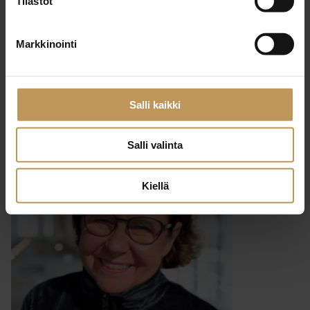
Tilastot
29.2.2024
Markkinointi
Matti Leskinen
Lue artikkeli
Salli kaikki
Salli valinta
Kiellä