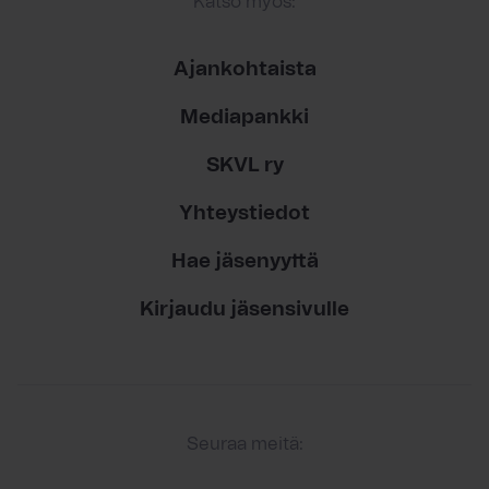
Katso myös:
Ajankohtaista
Mediapankki
SKVL ry
Yhteystiedot
Hae jäsenyyttä
Kirjaudu jäsensivulle
Seuraa meitä: