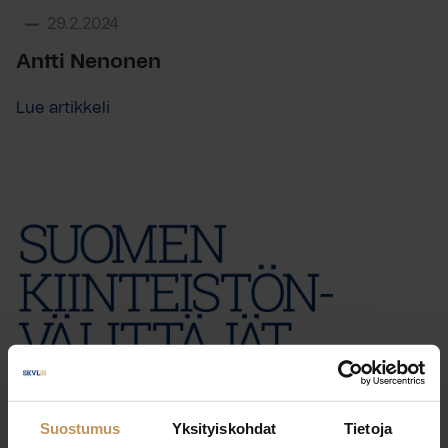
29.2.2024
Antti Nenonen
Lue artikkeli
Suostumus
Yksityiskohdat
Tietoja