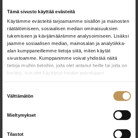
28.12.2022
IN LKV Oy
Tämä sivusto käyttää evästeitä
Käytämme evästeitä tarjoamamme sisällön ja mainosten
Lue artikkeli
räätälöimiseen, sosiaalisen median ominaisuuksien
tukemiseen ja kävijämäärämme analysoimiseen. Lisäksi
jaamme sosiaalisen median, mainosalan ja analytiikka-
alan kumppaneillemme tietoja siitä, miten käytät
sivustoamme. Kumppanimme voivat yhdistää näitä
tietoja muihin tietoihin, joita olet antanut heille tai joita on
kerätty, kun olet käyttänyt heidän palvelujaan.
Suostumuksen
Välttämätön
valinta
Mieltymykset
Tilastot