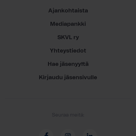
Ajankohtaista
Mediapankki
SKVL ry
Yhteystiedot
Hae jäsenyyttä
Kirjaudu jäsensivulle
Seuraa meitä: