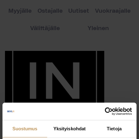
Myyjälle
Ostajalle
Uutiset
Vuokraajalle
Välittäjälle
Yleinen
Suostumus
Yksityiskohdat
Tietoja