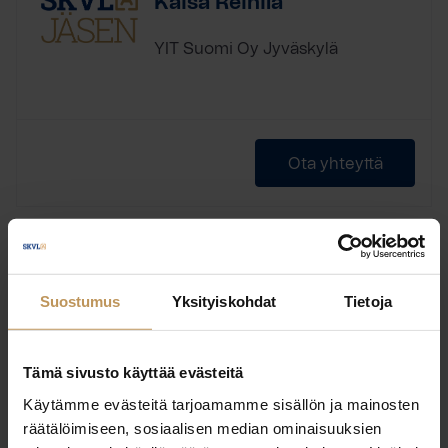
Kaisa Reinilä
YIT Suomi Oy Jyväskylä
Ota yhteyttä
Johanna Heinonen
Suostumus
Yksityiskohdat
Tietoja
YIT Suomi Oy Jyväskylä
Tämä sivusto käyttää evästeitä
Laillistettu kiinteistönvälittäjä
Koulutus:
Käytämme evästeitä tarjoamamme sisällön ja mainosten
räätälöimiseen, sosiaalisen median ominaisuuksien