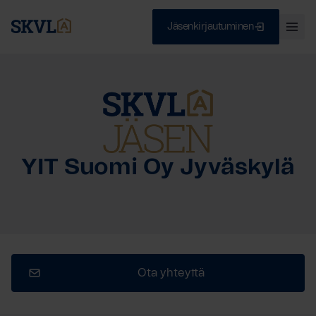
Jäsenkirjautuminen
Ava
val
Skip
Sulje
to
content
HAE
YIT Suomi Oy Jyväskylä
Ota yhteyttä