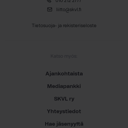
010 212 2777
liitto@skvl.fi
Tietosuoja- ja rekisteriseloste
Katso myös:
Ajankohtaista
Mediapankki
SKVL ry
Yhteystiedot
Hae jäsenyyttä