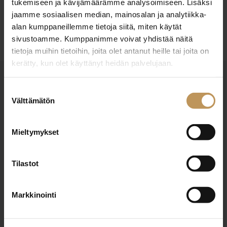
tukemiseen ja kävijämäärämme analysoimiseen. Lisäksi
jaamme sosiaalisen median, mainosalan ja analytiikka-
Ota yhteyttä
alan kumppaneillemme tietoja siitä, miten käytät
sivustoamme. Kumppanimme voivat yhdistää näitä
tietoja muihin tietoihin, joita olet antanut heille tai joita on
kerätty, kun olet käyttänyt heidän palvelujaan.
OTA YHTEYTTÄ
Suostumuksen
Miten voin auttaa
Välttämätön
valinta
asuntoasioissa?
Mieltymykset
Jätä yhteystietosi, niin otan yhteyttä
Tilastot
Markkinointi