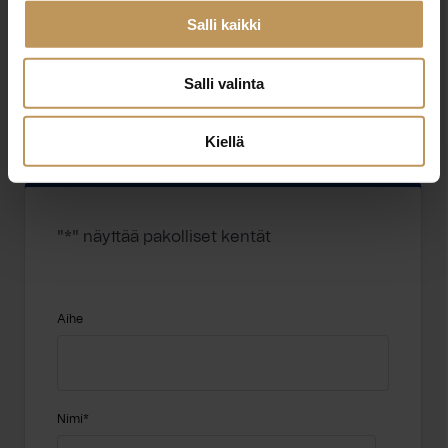
YIT SUOMI OY JYVÄSKYLÄ
Salli kaikki
http://www.yitkoti.fi
Salli valinta
Kuormaajantie 7 40320 Jyväskylä
Kiellä
"
*
" näyttää pakolliset kentät
Aihe
Nimi
*