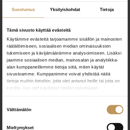
kaisa.reinila@yit.fi
Suostumus
Yksityiskohdat
Tietoja
Tämä sivusto käyttää evästeitä
Käytämme evästeitä tarjoamamme sisällön ja mainosten
"
*
" näyttää pakolliset kentät
räätälöimiseen, sosiaalisen median ominaisuuksien
tukemiseen ja kävijämäärämme analysoimiseen. Lisäksi
jaamme sosiaalisen median, mainosalan ja analytiikka-
alan kumppaneillemme tietoja siitä, miten käytät
Aihe
sivustoamme. Kumppanimme voivat yhdistää näitä
tietoja muihin tietoihin, joita olet antanut heille tai joita on
kerätty, kun olet käyttänyt heidän palvelujaan.
Nimi
*
Suostumuksen
Välttämätön
valinta
Sähköposti
*
Mieltymykset