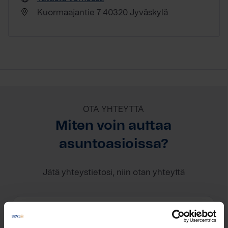
Kuormaajantie 7 40320 Jyväskylä
OTA YHTEYTTÄ
Miten voin auttaa
asuntoasioissa?
Jätä yhteystietosi, niin otan yhteyttä
Kaisa Reinilä