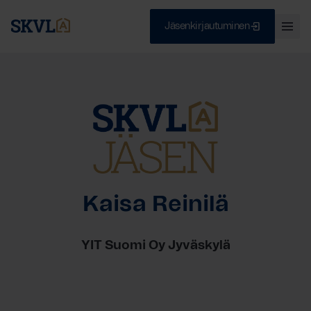
Jäsenkirjautuminen
Ava
val
Skip
Sulje
to
content
HAE
Kaisa Reinilä
YIT Suomi Oy Jyväskylä