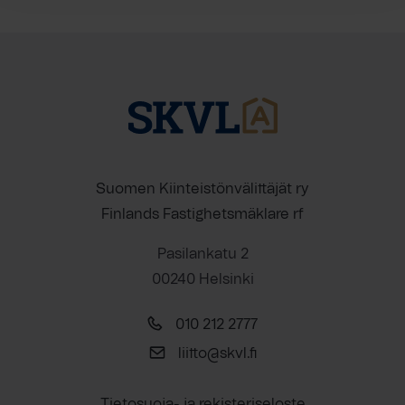
Suomen Kiinteistönvälittäjät ry
Finlands Fastighetsmäklare rf
Pasilankatu 2
00240 Helsinki
010 212 2777
liitto@skvl.fi
Tietosuoja- ja rekisteriseloste