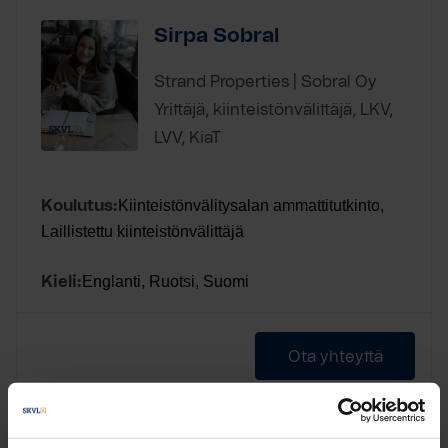
Sirpa Sobral
Strand Properties | Sobral Oy
Yrittäjä, kiinteistönvälittäjä, LKV,
LVV, KiaT
Kiinteistönvälitysalan ammattitutkinto,
Koulutus:
Laillistettu kiinteistönvälittäjä
Englanti, Ruotsi, Suomi
Kieli:
Ota yhteyttä