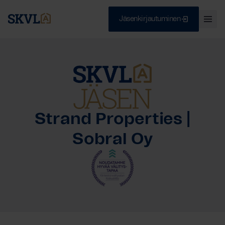
Jäsenkirjautuminen
Ava
val
Skip
Sulje
to
content
HAE
Strand Properties |
Sobral Oy