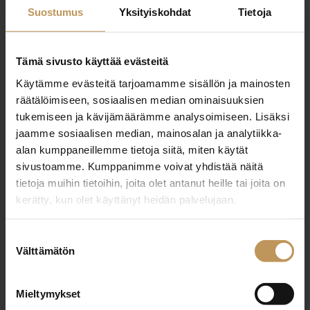
Suostumus
Yksityiskohdat
Tietoja
OTA YHTEYTTÄ
Miten voin auttaa
Tämä sivusto käyttää evästeitä
asuntoasioissa?
Käytämme evästeitä tarjoamamme sisällön ja mainosten
räätälöimiseen, sosiaalisen median ominaisuuksien
tukemiseen ja kävijämäärämme analysoimiseen. Lisäksi
Jätä yhteystietosi, niin otan yhteyttä
jaamme sosiaalisen median, mainosalan ja analytiikka-
alan kumppaneillemme tietoja siitä, miten käytät
sivustoamme. Kumppanimme voivat yhdistää näitä
tietoja muihin tietoihin, joita olet antanut heille tai joita on
kerätty, kun olet käyttänyt heidän palvelujaan.
STRAND PROPERTIES | SOBRAL OY
Suostumuksen
Välttämätön
valinta
http://www.strand.fi
Mieltymykset
Aurakatu 1 20100 Turku