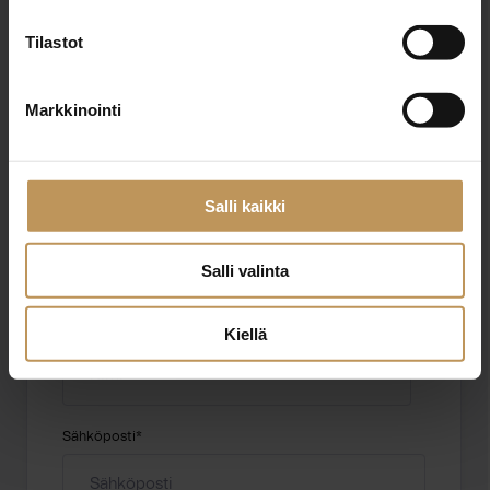
Tilastot
Markkinointi
"
*
" näyttää pakolliset kentät
Salli kaikki
Aihe
Salli valinta
Nimi
*
Kiellä
Sähköposti
*