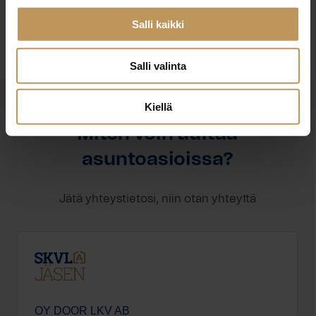
Ota yhteyttä
Salli kaikki
Salli valinta
Kiellä
OTA YHTEYTTÄ
Miten voin auttaa
asuntoasioissa?
Jätä yhteystietosi, niin otan yhteyttä
OY DOOR LKV AB