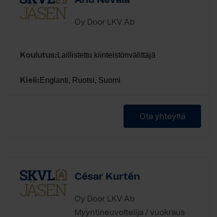
Oy Door LKV Ab
Laillistettu kiinteistönvälittäjä
Koulutus:
Englanti, Ruotsi, Suomi
Kieli:
Ota yhteyttä
César Kurtén
Oy Door LKV Ab
Myyntineuvottelija / vuokraus