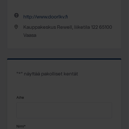
http://www.doorlkv.fi
Kauppakeskus Rewell, liiketila 122 65100
Vaasa
"
*
" näyttää pakolliset kentät
Aihe
Nimi
*