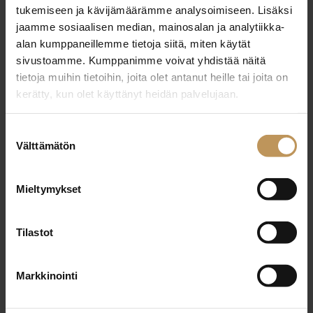
tukemiseen ja kävijämäärämme analysoimiseen. Lisäksi
Ruotsi
Kieli:
jaamme sosiaalisen median, mainosalan ja analytiikka-
alan kumppaneillemme tietoja siitä, miten käytät
sivustoamme. Kumppanimme voivat yhdistää näitä
Ota yhteyttä
tietoja muihin tietoihin, joita olet antanut heille tai joita on
kerätty, kun olet käyttänyt heidän palvelujaan.
Suostumuksen
Välttämätön
valinta
Marjo Huhmarsalo
Mieltymykset
Oy Door LKV Ab
Toimitusjohtaja / Yrittäjä
Tilastot
Suomi
Markkinointi
Kieli: