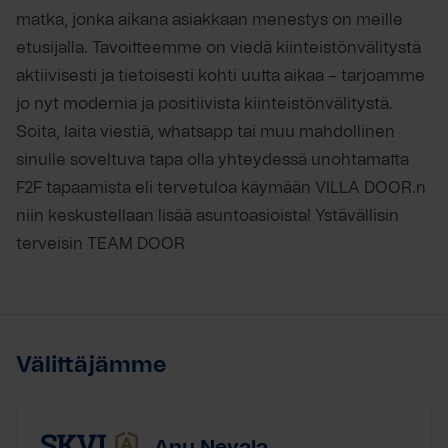
matka, jonka aikana asiakkaan menestys on meille
etusijalla. Tavoitteemme on viedä kiinteistönvälitystä
aktiivisesti ja tietoisesti kohti uutta aikaa – tarjoamme
jo nyt modernia ja positiivista kiinteistönvälitystä.
Soita, laita viestiä, whatsapp tai muu mahdollinen
sinulle soveltuva tapa olla yhteydessä unohtamatta
F2F tapaamista eli tervetuloa käymään VILLA DOOR.n
niin keskustellaan lisää asuntoasioista! Ystävällisin
terveisin TEAM DOOR
Välittäjämme
Anu Nevala