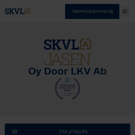
Jäsenkirjautuminen
Ava
val
Skip
Sulje
to
content
HAE
Oy Door LKV Ab
Ota yhteyttä