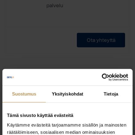
palvelu
Ota yhteyttä
Felicia Kamb
Oy Door LKV Ab
Suostumus
Yksityiskohdat
Tietoja
Kiinteistönvälittäjä
Tämä sivusto käyttää evästeitä
Käytämme evästeitä tarjoamamme sisällön ja mainosten
Laillistettu kiinteistönvälittäjä
Koulutus:
räätälöimiseen, sosiaalisen median ominaisuuksien