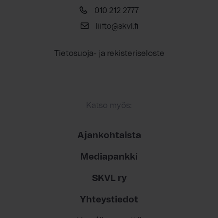
010 212 2777
liitto@skvl.fi
Tietosuoja- ja rekisteriseloste
Katso myös:
Ajankohtaista
Mediapankki
SKVL ry
Yhteystiedot