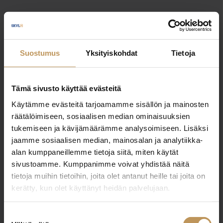
Jätä yhteystietosi, niin otan yhteyttä
Suostumus
Yksityiskohdat
Tietoja
Anu Nevala
+358405885020
Tämä sivusto käyttää evästeitä
anu@doorlkv.fi
Käytämme evästeitä tarjoamamme sisällön ja mainosten
räätälöimiseen, sosiaalisen median ominaisuuksien
tukemiseen ja kävijämäärämme analysoimiseen. Lisäksi
jaamme sosiaalisen median, mainosalan ja analytiikka-
"
*
" näyttää pakolliset kentät
alan kumppaneillemme tietoja siitä, miten käytät
sivustoamme. Kumppanimme voivat yhdistää näitä
tietoja muihin tietoihin, joita olet antanut heille tai joita on
kerätty, kun olet käyttänyt heidän palvelujaan.
Aihe
Suostumuksen