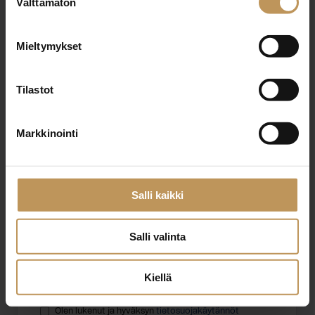
Välttämätön
valinta
Nimi
*
Mieltymykset
Tilastot
Sähköposti
*
Markkinointi
Viesti
Salli kaikki
Salli valinta
Kiellä
Haluan että minuun otetaan yhteyttä puhelimitse
Olen lukenut ja hyväksyn
tietosuojakäytännöt