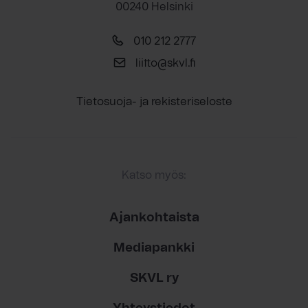
00240 Helsinki
010 212 2777
liitto@skvl.fi
Tietosuoja- ja rekisteriseloste
Katso myös:
Ajankohtaista
Mediapankki
SKVL ry