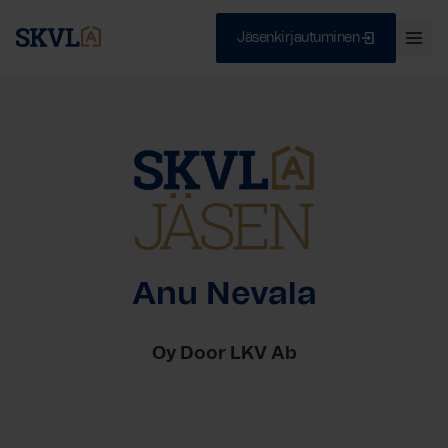
Jäsenkirjautuminen
Ava
val
Skip
Sulje
to
content
HAE
Anu Nevala
Oy Door LKV Ab