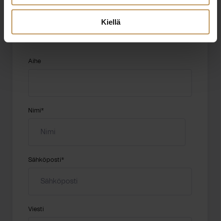
"
*
" näyttää pakolliset kentät
Kiellä
Aihe
Nimi
*
Sähköposti
*
Viesti