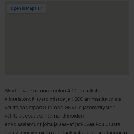
SKVL:n verkostoon kuuluu 400 paikallista
kiinteistönvälitystoimistoa ja 1 200 ammattitaitoista
välittäjää ympäri Suomea. SKVL:n jäsenyritysten
välittäjät ovat asuntomarkkinoiden
erikoisasiantuntijoita ja saavat jatkuvaa koulutusta
alan viimeisimmistä suuntauksista ja lainsäädännöstä.