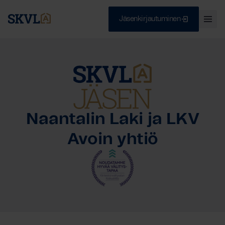
Jäsenkirjautuminen
Ava
val
Skip
Sulje
to
content
HAE
Naantalin Laki ja LKV
Avoin yhtiö