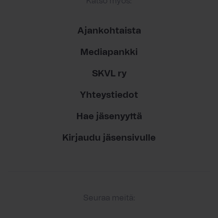
Katso myös:
Ajankohtaista
Mediapankki
SKVL ry
Yhteystiedot
Hae jäsenyyttä
Kirjaudu jäsensivulle
Seuraa meitä: