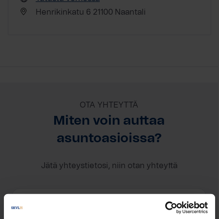
Henrikinkatu 6 21100 Naantali
OTA YHTEYTTÄ
Miten voin auttaa
asuntoasioissa?
Jätä yhteystietosi, niin otan yhteyttä
Virpi Tikanmäki