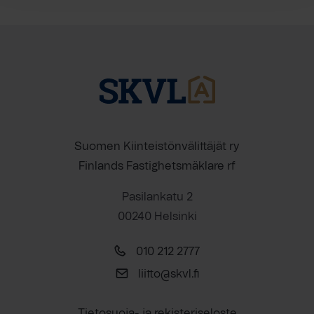
Suomen Kiinteistönvälittäjät ry
Finlands Fastighetsmäklare rf
Pasilankatu 2
00240 Helsinki
010 212 2777
liitto@skvl.fi
Tietosuoja- ja rekisteriseloste