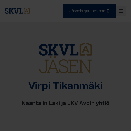
Jäsenkirjautuminen
Ava
val
Skip
Sulje
to
content
HAE
Virpi Tikanmäki
Naantalin Laki ja LKV Avoin yhtiö