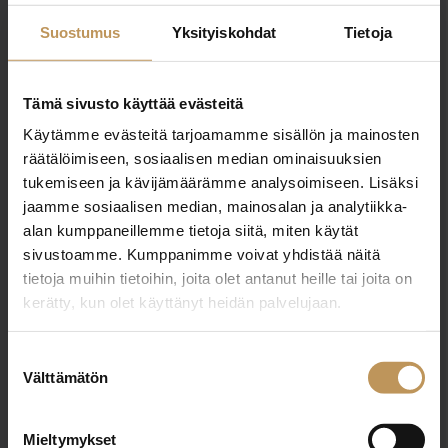
virpi.tikanmaki@naantalinlaki.com
Suostumus
Yksityiskohdat
Tietoja
Tämä sivusto käyttää evästeitä
Käytämme evästeitä tarjoamamme sisällön ja mainosten
"
*
" näyttää pakolliset kentät
räätälöimiseen, sosiaalisen median ominaisuuksien
tukemiseen ja kävijämäärämme analysoimiseen. Lisäksi
jaamme sosiaalisen median, mainosalan ja analytiikka-
alan kumppaneillemme tietoja siitä, miten käytät
Aihe
sivustoamme. Kumppanimme voivat yhdistää näitä
tietoja muihin tietoihin, joita olet antanut heille tai joita on
kerätty, kun olet käyttänyt heidän palvelujaan.
Nimi
*
Suostumuksen
Välttämätön
valinta
Sähköposti
*
Mieltymykset