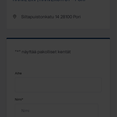
Siltapuistonkatu 14 28100 Pori
"
*
" näyttää pakolliset kentät
Aihe
Nimi
*