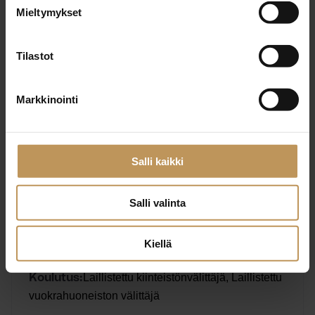
Mieltymykset
Englanti, Ruotsi, Suomi
Kieli:
Tilastot
Ota yhteyttä
Markkinointi
Salli kaikki
Harri Boelius
Salli valinta
Haave LKV | Haavekoti Oy – Pori
Kiellä
Laillistettu kiinteistönvälittäjä, Laillistettu
Koulutus:
vuokrahuoneiston välittäjä