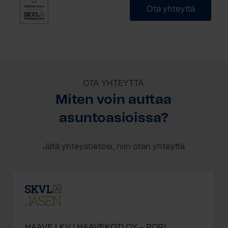
Ota yhteyttä
OTA YHTEYTTÄ
Miten voin auttaa
asuntoasioissa?
Jätä yhteystietosi, niin otan yhteyttä
HAAVE LKV | HAAVEKOTI OY – PORI