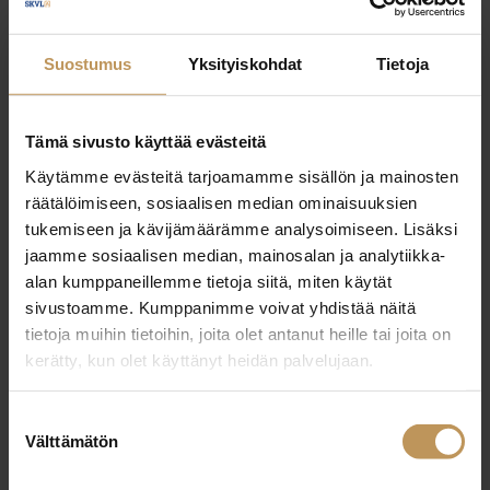
Suostumus
Yksityiskohdat
Tietoja
Ota yhteyttä
Tämä sivusto käyttää evästeitä
Käytämme evästeitä tarjoamamme sisällön ja mainosten
räätälöimiseen, sosiaalisen median ominaisuuksien
Linda Leino
tukemiseen ja kävijämäärämme analysoimiseen. Lisäksi
jaamme sosiaalisen median, mainosalan ja analytiikka-
Haave LKV | Haavekoti Oy – Pori
alan kumppaneillemme tietoja siitä, miten käytät
Toimitusjohtaja YKV, LKV, LVV,
sivustoamme. Kumppanimme voivat yhdistää näitä
tietoja muihin tietoihin, joita olet antanut heille tai joita on
KiAT, kaupanvahvistaja
kerätty, kun olet käyttänyt heidän palvelujaan.
Kiinteistönvälitysalan ammattitutkinto,
Koulutus:
Suostumuksen
Laillistettu kiinteistönvälittäjä, Laillistettu
Välttämätön
valinta
vuokrahuoneiston välittäjä, Ylempi
kiinteistönvälittäjän tutkinto