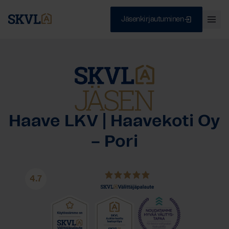
Jäsenkirjautuminen
Ava
val
Skip
Sulje
to
content
HAE
Haave LKV | Haavekoti Oy
– Pori
4.7