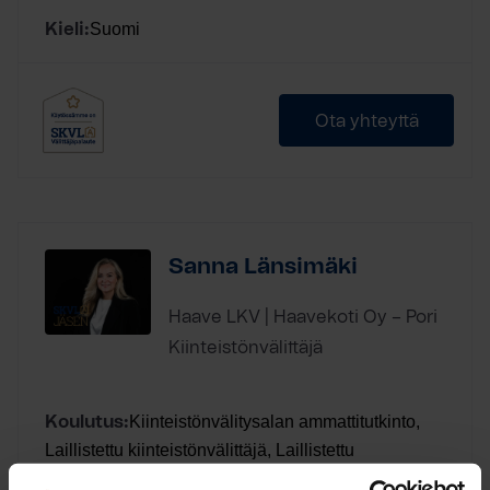
Suomi
Kieli:
Ota yhteyttä
Sanna Länsimäki
Haave LKV | Haavekoti Oy – Pori
Kiinteistönvälittäjä
Kiinteistönvälitysalan ammattitutkinto,
Koulutus:
Laillistettu kiinteistönvälittäjä, Laillistettu
vuokrahuoneiston välittäjä