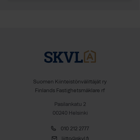
Suomen Kiinteistönvälittäjät ry
Finlands Fastighetsmäklare rf
Pasilankatu 2
00240 Helsinki
010 212 2777
liitto@skvl.fi