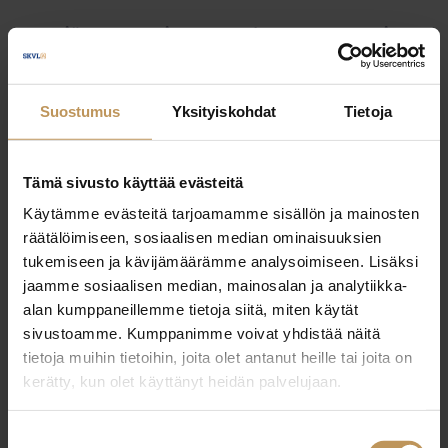
Myyjälle
Ostajalle
Uutiset
Vuokraajalle
Välittäjälle
Yleinen
Suostumus
Yksityiskohdat
Tietoja
Tämä sivusto käyttää evästeitä
Käytämme evästeitä tarjoamamme sisällön ja mainosten
räätälöimiseen, sosiaalisen median ominaisuuksien
tukemiseen ja kävijämäärämme analysoimiseen. Lisäksi
jaamme sosiaalisen median, mainosalan ja analytiikka-
alan kumppaneillemme tietoja siitä, miten käytät
sivustoamme. Kumppanimme voivat yhdistää näitä
tietoja muihin tietoihin, joita olet antanut heille tai joita on
kerätty, kun olet käyttänyt heidän palvelujaan.
Suostumuksen