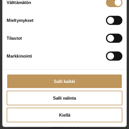
25.6.2026
Välttämätön
valinta
Riikka Jokela
Mieltymykset
Lue artikkeli
Tilastot
Markkinointi
Salli kaikki
Salli valinta
Suomen Kiinteistönvälittäjät ry
Finlands Fastighetsmäklare rf
Kiellä
Pasilankatu 2