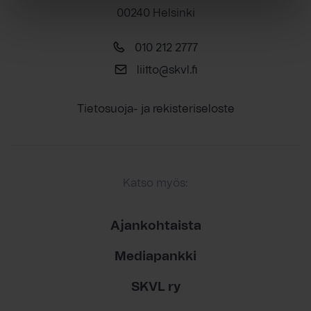
00240 Helsinki
010 212 2777
liitto@skvl.fi
Tietosuoja- ja rekisteriseloste
Katso myös:
Ajankohtaista
Mediapankki
SKVL ry