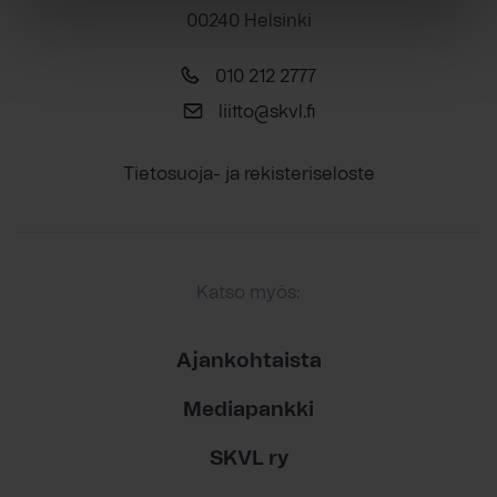
00240 Helsinki
010 212 2777
liitto@skvl.fi
Tietosuoja- ja rekisteriseloste
Katso myös:
Ajankohtaista
Mediapankki
SKVL ry