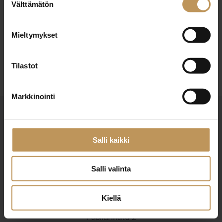
18.6.2026
Välttämätön
valinta
Markku Ojaniemi
Mieltymykset
Lue artikkeli
Tilastot
Markkinointi
Salli kaikki
Salli valinta
Suomen Kiinteistönvälittäjät ry
Finlands Fastighetsmäklare rf
Kiellä
Pasilankatu 2