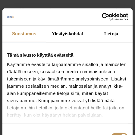
Myyjälle
Ostajalle
Uutiset
Vuokraajalle
Välittäjälle
Yleinen
Suostumus
Yksityiskohdat
Tietoja
Tämä sivusto käyttää evästeitä
Käytämme evästeitä tarjoamamme sisällön ja mainosten
räätälöimiseen, sosiaalisen median ominaisuuksien
tukemiseen ja kävijämäärämme analysoimiseen. Lisäksi
jaamme sosiaalisen median, mainosalan ja analytiikka-
alan kumppaneillemme tietoja siitä, miten käytät
sivustoamme. Kumppanimme voivat yhdistää näitä
tietoja muihin tietoihin, joita olet antanut heille tai joita on
kerätty, kun olet käyttänyt heidän palvelujaan.
Suostumuksen