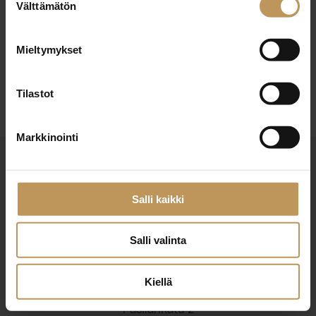
10.12.2025
Välttämätön
valinta
Nina Simosas
Mieltymykset
Lue artikkeli
Tilastot
Markkinointi
Salli kaikki
Salli valinta
Suomen Kiinteistönvälittäjät ry
Finlands Fastighetsmäklare rf
Kiellä
Pasilankatu 2