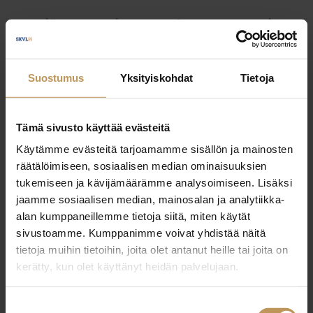
Myyjälle
Ostajalle
Uutiset
Vuokraajalle
Välittäjälle
Yleinen
Suostumus
Yksityiskohdat
Tietoja
Tämä sivusto käyttää evästeitä
Käytämme evästeitä tarjoamamme sisällön ja mainosten
räätälöimiseen, sosiaalisen median ominaisuuksien
tukemiseen ja kävijämäärämme analysoimiseen. Lisäksi
jaamme sosiaalisen median, mainosalan ja analytiikka-
alan kumppaneillemme tietoja siitä, miten käytät
sivustoamme. Kumppanimme voivat yhdistää näitä
tietoja muihin tietoihin, joita olet antanut heille tai joita on
kerätty, kun olet käyttänyt heidän palvelujaan.
Suostumuksen