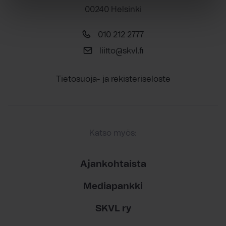
00240 Helsinki
010 212 2777
liitto@skvl.fi
Tietosuoja- ja rekisteriseloste
Katso myös:
Ajankohtaista
Mediapankki
SKVL ry