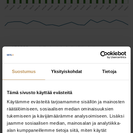
1.7.2026
Julkaisut, Lehdistötiedotteet,
Yleinen
Asunnonostoaikeet kasvussa – 12
Suostumus
Yksityiskohdat
Tietoja
% ilmoitti suunnittelevansa
asunnon ostoa
Tämä sivusto käyttää evästeitä
Lue artikkeli
Käytämme evästeitä tarjoamamme sisällön ja mainosten
räätälöimiseen, sosiaalisen median ominaisuuksien
tukemiseen ja kävijämäärämme analysoimiseen. Lisäksi
jaamme sosiaalisen median, mainosalan ja analytiikka-
alan kumppaneillemme tietoja siitä, miten käytät