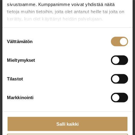
sivustoamme. Kumppanimme voivat yhdistää näitä
tietoja muihin tietoihin, joita olet antanut heille tai joita on
kerätty, kun olet käyttänyt heidän palvelujaan.
Suostumuksen
Välttämätön
valinta
Suomen Kiinteistönvälittäjät ry
Mieltymykset
Finlands Fastighetsmäklare rf
Pasilankatu 2
Tilastot
00240 Helsinki
Markkinointi
010 212 2777
liitto@skvl.fi
Salli kaikki
Tietosuoja- ja rekisteriseloste